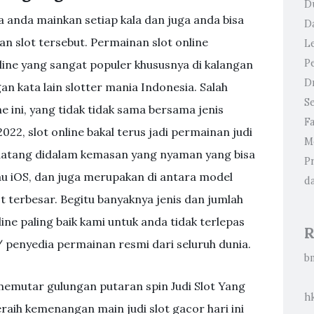
D
 anda mainkan setiap kala dan juga anda bisa
D
 slot tersebut. Permainan slot online
L
P
ine yang sangat populer khususnya di kalangan
D
n kata lain slotter mania Indonesia. Salah
S
e ini, yang tidak tidak sama bersama jenis
F
2022, slot online bakal terus jadi permainan judi
M
e datang didalam kemasan yang nyaman yang bisa
P
u iOS, dan juga merupakan di antara model
d
 terbesar. Begitu banyaknya jenis dan jumlah
line paling baik kami untuk anda tidak terlepas
R
 penyedia permainan resmi dari seluruh dunia.
b
emutar gulungan putaran spin Judi Slot Yang
h
aih kemenangan main judi slot gacor hari ini