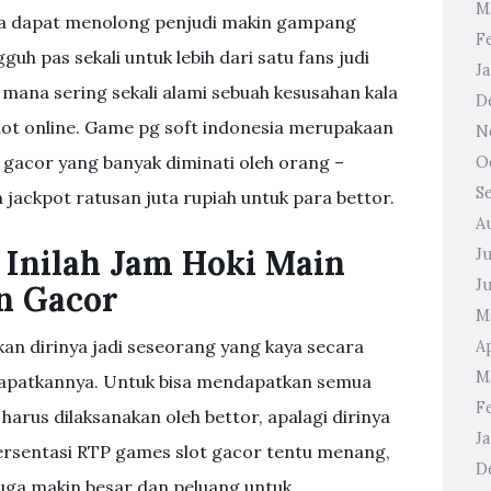
M
mana dapat menolong penjudi makin gampang
F
uh pas sekali untuk lebih dari satu fans judi
J
mana sering sekali alami sebuah kesusahan kala
D
lot online. Game pg soft indonesia merupakaan
N
g gacor yang banyak diminati oleh orang –
O
S
n jackpot ratusan juta rupiah untuk para bettor.
A
 Inilah Jam Hoki Main
J
J
n Gacor
M
kan dirinya jadi seseorang yang kaya secara
Ap
M
dapatkannya. Untuk bisa mendapatkan semua
F
 harus dilaksanakan oleh bettor, apalagi dirinya
J
persentasi RTP games slot gacor tentu menang,
D
juga makin besar dan peluang untuk