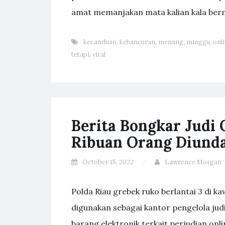
amat memanjakan mata kalian kala ber
kecanduan
,
kehancuran
,
menang
,
minggu
,
onl
tetapi
,
viral
Berita Bongkar Judi 
Ribuan Orang Diunda
October 15, 2022
Lawrence Morgan
Polda Riau grebek ruko berlantai 3 di 
digunakan sebagai kantor pengelola jud
barang elektronik terkait perjudian onl