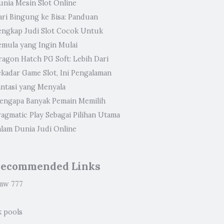
unia Mesin Slot Online
ari Bingung ke Bisa: Panduan
engkap Judi Slot Cocok Untuk
emula yang Ingin Mulai
ragon Hatch PG Soft: Lebih Dari
ekadar Game Slot, Ini Pengalaman
antasi yang Menyala
engapa Banyak Pemain Memilih
ragmatic Play Sebagai Pilihan Utama
alam Dunia Judi Online
ecommended Links
mw 777
k pools