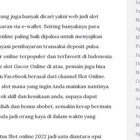
J
J
 yang juga banyak dicari yakni web judi slot
M
ran via e-wallet. Seiring banyaknya para
A
 online paling baik dipaksa untuk menyajikan
M
ayani pembayaran transaksi deposit pulsa.
F
J
r online terpopuler dan terfavorit di Indonesia.
D
e slot Gacor Online di atas, pemain juga bisa
N
 Facebook berasal dari channel Slot Online.
O
slot mana yang ingin Anda mainkan nantinya.
S
 skill dan kesukaan anda, supaya dapat
A
ah dan bonus sbobet, semakin kerap bermain
J
a jadi orang kaya di dalam waktu yang
J
M
Ap
itus Slot online 2022 jadi satu diantara opsi