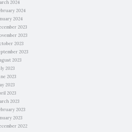
arch 2024
ebruary 2024
anuary 2024
ecember 2023
ovember 2023
ctober 2023
eptember 2023
ugust 2023
uly 2023
une 2023
ay 2023
ril 2023
arch 2023
ebruary 2023
anuary 2023
ecember 2022