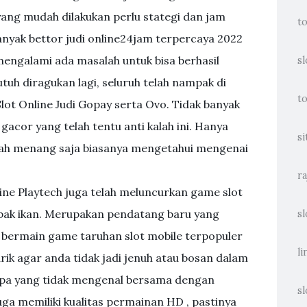
ng mudah dilakukan perlu stategi dan jam
t
nyak bettor judi online24jam terpercaya 2022
mengalami ada masalah untuk bisa berhasil
sl
uh diragukan lagi, seluruh telah nampak di
t
Slot Online Judi Gopay serta Ovo. Tidak banyak
acor yang telah tentu anti kalah ini. Hanya
si
dah menang saja biasanya mengetahui mengenai
ra
nline Playtech juga telah meluncurkan game slot
bak ikan. Merupakan pendatang baru yang
sl
ermain game taruhan slot mobile terpopuler
li
ik agar anda tidak jadi jenuh atau bosan dalam
pa yang tidak mengenal bersama dengan
sl
juga memiliki kualitas permainan HD , pastinya