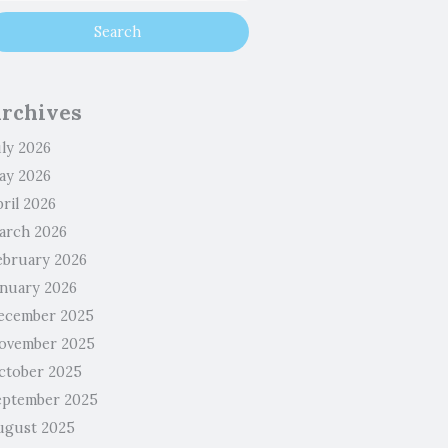
rchives
uly 2026
ay 2026
ril 2026
arch 2026
ebruary 2026
anuary 2026
ecember 2025
ovember 2025
ctober 2025
eptember 2025
ugust 2025