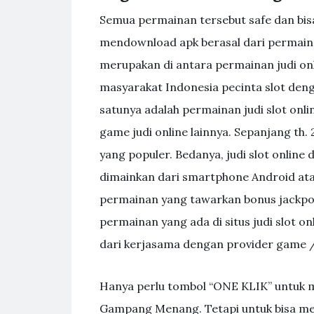
Semua permainan tersebut safe dan bisa
mendownload apk berasal dari permainan
merupakan di antara permainan judi onl
masyarakat Indonesia pecinta slot denga
satunya adalah permainan judi slot onlin
game judi online lainnya. Sepanjang th. 
yang populer. Bedanya, judi slot onlin
dimainkan dari smartphone Android ata
permainan yang tawarkan bonus jackpot
permainan yang ada di situs judi slot on
dari kerjasama dengan provider game /
Hanya perlu tombol “ONE KLIK” untuk m
Gampang Menang. Tetapi untuk bisa mer