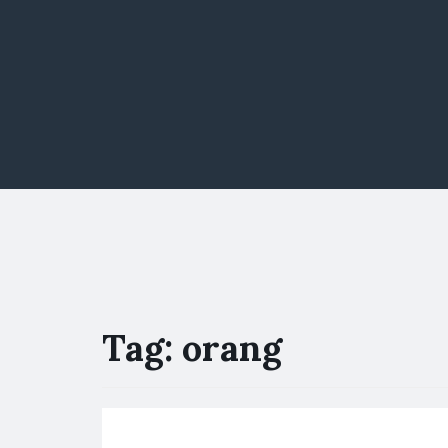
Tag:
orang