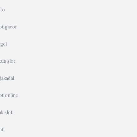
oto
ot gacor
ogel
tus slot
jakadal
ot online
nk slot
ot