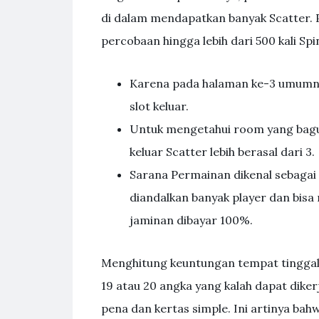
di dalam mendapatkan banyak Scatter
percobaan hingga lebih dari 500 kali Sp
Karena pada halaman ke-3 umumnya
slot keluar.
Untuk mengetahui room yang bagu
keluar Scatter lebih berasal dari 3.
Sarana Permainan dikenal sebagai 
diandalkan banyak player dan bi
jaminan dibayar 100%.
Menghitung keuntungan tempat tinggal
19 atau 20 angka yang kalah dapat dik
pena dan kertas simple. Ini artinya b