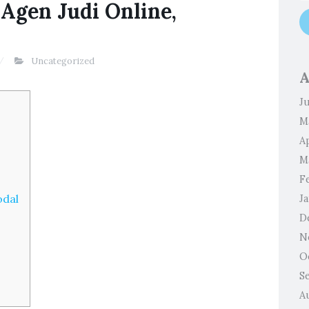
Agen Judi Online,
Uncategorized
A
J
M
Ap
M
F
odal
J
D
N
O
S
A