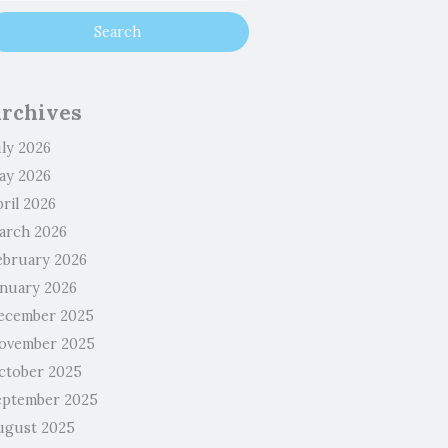
rchives
uly 2026
ay 2026
ril 2026
arch 2026
ebruary 2026
anuary 2026
ecember 2025
ovember 2025
ctober 2025
eptember 2025
ugust 2025