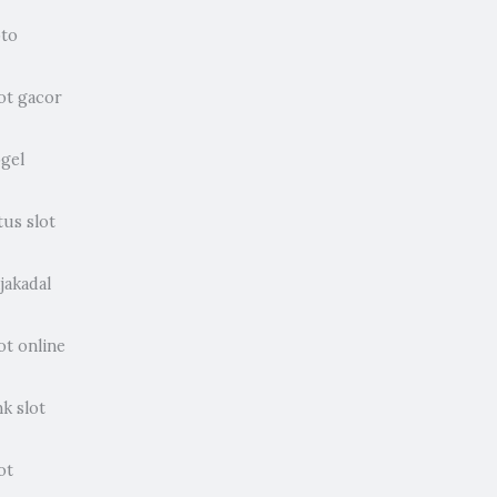
oto
ot gacor
ogel
tus slot
jakadal
ot online
nk slot
ot