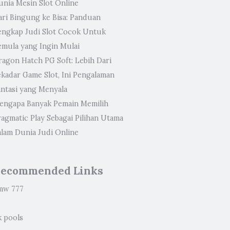
unia Mesin Slot Online
ari Bingung ke Bisa: Panduan
engkap Judi Slot Cocok Untuk
emula yang Ingin Mulai
ragon Hatch PG Soft: Lebih Dari
ekadar Game Slot, Ini Pengalaman
antasi yang Menyala
engapa Banyak Pemain Memilih
ragmatic Play Sebagai Pilihan Utama
alam Dunia Judi Online
ecommended Links
mw 777
k pools