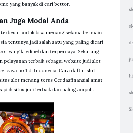
mo yang banyak di cari bettor.
sl
an Juga Modal Anda
sl
terbesar untuk bisa menang selama bermain
esia tentunya jadi salah satu yang paling dicari
d
acor yang kredibel dan terpercaya. Sekarang
ju
pelayanan terbaik sebagai website judi slot
ercaya no 1 di Indonesia. Cara daftar slot
h
itus slot menang terus Cerdasfinansial amat
s pilih situs judi terbaik dan paling ampuh.
sl
Sl