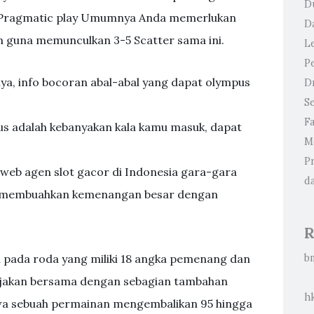
D
. Pragmatic play Umumnya Anda memerlukan
D
in guna memunculkan 3-5 Scatter sama ini.
L
P
, info bocoran abal-abal yang dapat olympus
D
S
F
s adalah kebanyakan kala kamu masuk, dapat
M
P
web agen slot gacor di Indonesia gara-gara
d
sa membuahkan kemenangan besar dengan
R
 pada roda yang miliki 18 angka pemenang dan
b
erjakan bersama dengan sebagian tambahan
h
ahwa sebuah permainan mengembalikan 95 hingga