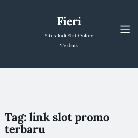
Fieri
Menu
Situs Judi Slot Online
Terbaik
Tag:
link slot promo
terbaru