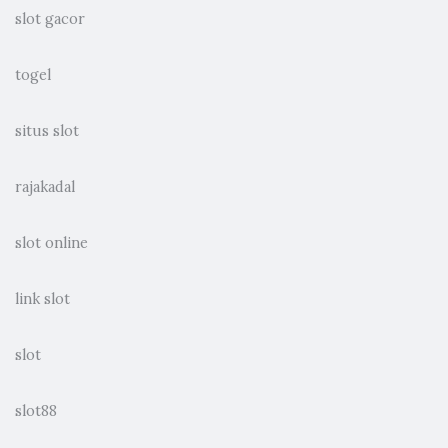
slot gacor
togel
situs slot
rajakadal
slot online
link slot
slot
slot88