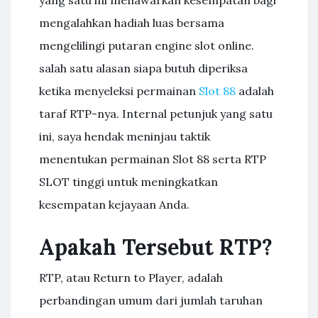
yang satu ini menawarkan kesempatan bagi
mengalahkan hadiah luas bersama
mengelilingi putaran engine slot online.
salah satu alasan siapa butuh diperiksa
ketika menyeleksi permainan
Slot 88
adalah
taraf RTP-nya. Internal petunjuk yang satu
ini, saya hendak meninjau taktik
menentukan permainan Slot 88 serta RTP
SLOT tinggi untuk meningkatkan
kesempatan kejayaan Anda.
Apakah Tersebut RTP?
RTP, atau Return to Player, adalah
perbandingan umum dari jumlah taruhan