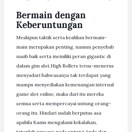
Bermain dengan
Keberuntungan
Meskipun taktik serta keahlian bermain-
main merupakan penting, namun penyebab
nasib baik serta memiliki peran gigantic di
dalam gim slot.High Rollers terus-menerus
menyadari bahwasanya tak terdapat yang
mampu menyediakan kemenangan internal
game slot online, maka dari itu mereka
semua serta mempercayai untung orang-
orang itu. Hindari sudah berputus asa
apabila Kamu mengalami kekalahan,
tetaplah percaya pada untung Anda dan