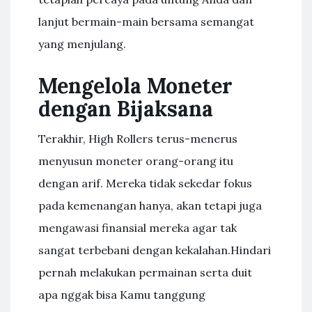
lanjut bermain-main bersama semangat
yang menjulang.
Mengelola Moneter
dengan Bijaksana
Terakhir, High Rollers terus-menerus
menyusun moneter orang-orang itu
dengan arif. Mereka tidak sekedar fokus
pada kemenangan hanya, akan tetapi juga
mengawasi finansial mereka agar tak
sangat terbebani dengan kekalahan.Hindari
pernah melakukan permainan serta duit
apa nggak bisa Kamu tanggung