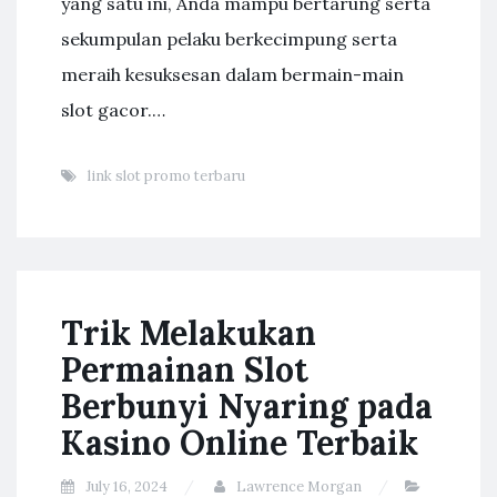
yang satu ini, Anda mampu bertarung serta
sekumpulan pelaku berkecimpung serta
meraih kesuksesan dalam bermain-main
slot gacor.…
link slot promo terbaru
Trik Melakukan
Permainan Slot
Berbunyi Nyaring pada
Kasino Online Terbaik
July 16, 2024
Lawrence Morgan