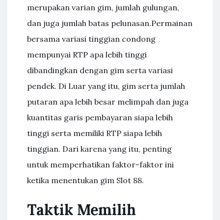
merupakan varian gim, jumlah gulungan,
dan juga jumlah batas pelunasan.Permainan
bersama variasi tinggian condong
mempunyai RTP apa lebih tinggi
dibandingkan dengan gim serta variasi
pendek. Di Luar yang itu, gim serta jumlah
putaran apa lebih besar melimpah dan juga
kuantitas garis pembayaran siapa lebih
tinggi serta memiliki RTP siapa lebih
tinggian. Dari karena yang itu, penting
untuk memperhatikan faktor-faktor ini
ketika menentukan gim Slot 88.
Taktik Memilih