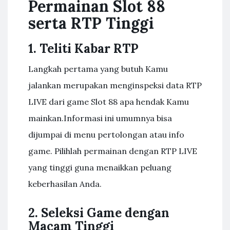
Permainan Slot 88
serta RTP Tinggi
1. Teliti Kabar RTP
Langkah pertama yang butuh Kamu
jalankan merupakan menginspeksi data RTP
LIVE dari game Slot 88 apa hendak Kamu
mainkan.Informasi ini umumnya bisa
dijumpai di menu pertolongan atau info
game. Pilihlah permainan dengan RTP LIVE
yang tinggi guna menaikkan peluang
keberhasilan Anda.
2. Seleksi Game dengan
Macam Tinggi