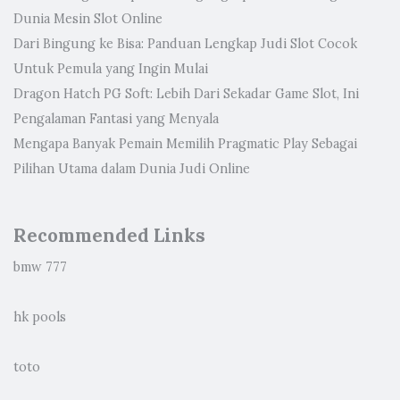
Dunia Mesin Slot Online
Dari Bingung ke Bisa: Panduan Lengkap Judi Slot Cocok
Untuk Pemula yang Ingin Mulai
Dragon Hatch PG Soft: Lebih Dari Sekadar Game Slot, Ini
Pengalaman Fantasi yang Menyala
Mengapa Banyak Pemain Memilih Pragmatic Play Sebagai
Pilihan Utama dalam Dunia Judi Online
Recommended Links
bmw 777
hk pools
toto