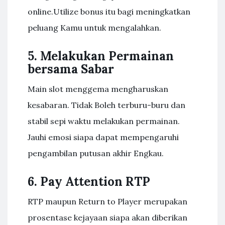
online.Utilize bonus itu bagi meningkatkan
peluang Kamu untuk mengalahkan.
5. Melakukan Permainan
bersama Sabar
Main slot menggema mengharuskan
kesabaran. Tidak Boleh terburu-buru dan
stabil sepi waktu melakukan permainan.
Jauhi emosi siapa dapat mempengaruhi
pengambilan putusan akhir Engkau.
6. Pay Attention RTP
RTP maupun Return to Player merupakan
prosentase kejayaan siapa akan diberikan