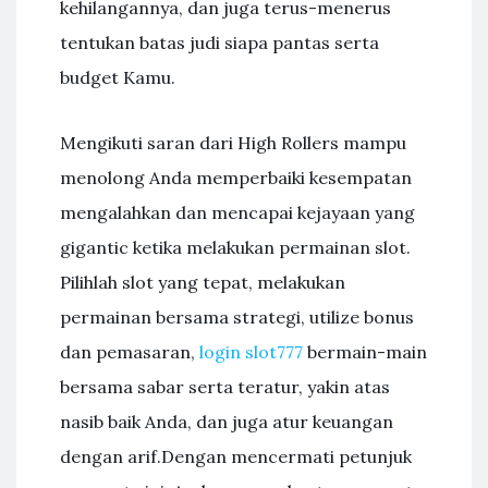
kehilangannya, dan juga terus-menerus
tentukan batas judi siapa pantas serta
budget Kamu.
Mengikuti saran dari High Rollers mampu
menolong Anda memperbaiki kesempatan
mengalahkan dan mencapai kejayaan yang
gigantic ketika melakukan permainan slot.
Pilihlah slot yang tepat, melakukan
permainan bersama strategi, utilize bonus
dan pemasaran,
login slot777
bermain-main
bersama sabar serta teratur, yakin atas
nasib baik Anda, dan juga atur keuangan
dengan arif.Dengan mencermati petunjuk