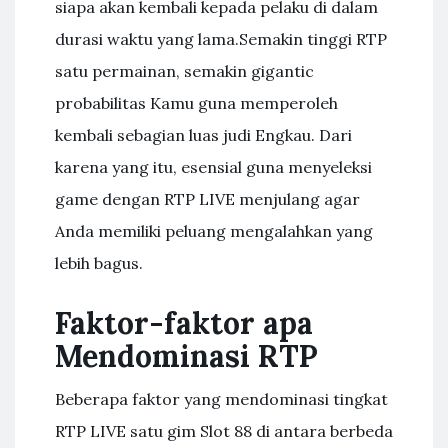
siapa akan kembali kepada pelaku di dalam
durasi waktu yang lama.Semakin tinggi RTP
satu permainan, semakin gigantic
probabilitas Kamu guna memperoleh
kembali sebagian luas judi Engkau. Dari
karena yang itu, esensial guna menyeleksi
game dengan RTP LIVE menjulang agar
Anda memiliki peluang mengalahkan yang
lebih bagus.
Faktor-faktor apa
Mendominasi RTP
Beberapa faktor yang mendominasi tingkat
RTP LIVE satu gim Slot 88 di antara berbeda