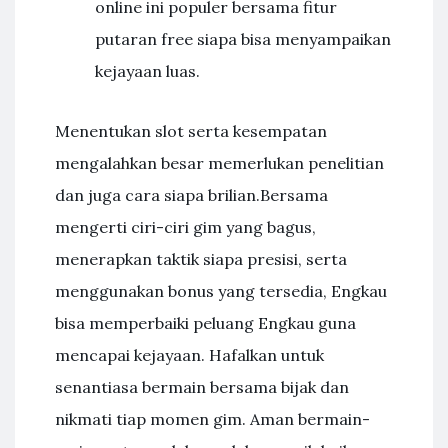
online ini populer bersama fitur
putaran free siapa bisa menyampaikan
kejayaan luas.
Menentukan slot serta kesempatan
mengalahkan besar memerlukan penelitian
dan juga cara siapa brilian.Bersama
mengerti ciri-ciri gim yang bagus,
menerapkan taktik siapa presisi, serta
menggunakan bonus yang tersedia, Engkau
bisa memperbaiki peluang Engkau guna
mencapai kejayaan. Hafalkan untuk
senantiasa bermain bersama bijak dan
nikmati tiap momen gim. Aman bermain-