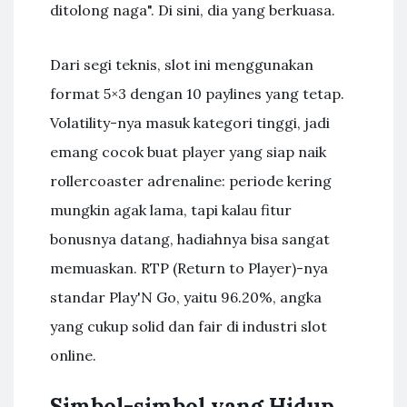
ditolong naga". Di sini, dia yang berkuasa.
Dari segi teknis, slot ini menggunakan
format 5×3 dengan 10 paylines yang tetap.
Volatility-nya masuk kategori tinggi, jadi
emang cocok buat player yang siap naik
rollercoaster adrenaline: periode kering
mungkin agak lama, tapi kalau fitur
bonusnya datang, hadiahnya bisa sangat
memuaskan. RTP (Return to Player)-nya
standar Play'N Go, yaitu 96.20%, angka
yang cukup solid dan fair di industri slot
online.
Simbol-simbol yang Hidup