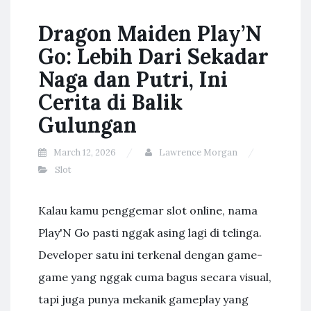
Dragon Maiden Play’N
Go: Lebih Dari Sekadar
Naga dan Putri, Ini
Cerita di Balik
Gulungan
March 12, 2026
Lawrence Morgan
Slot
Kalau kamu penggemar slot online, nama
Play'N Go pasti nggak asing lagi di telinga.
Developer satu ini terkenal dengan game-
game yang nggak cuma bagus secara visual,
tapi juga punya mekanik gameplay yang