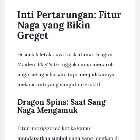
Inti Pertarungan: Fitur
Naga yang Bikin
Greget
Di sinilah letak daya tarik utama Dragon
Maiden. Play'N Go nggak cuma menaruh
naga sebagai hiasan, tapi menjadikannya
mekanik inti yang sangat interaktif.
Dragon Spins: Saat Sang
Naga Mengamuk
Fitur ini triggered ketika kamu
mendapatkan simbol naga yang lengkap di