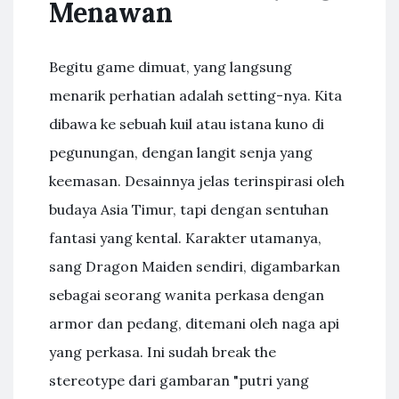
Menawan
Begitu game dimuat, yang langsung
menarik perhatian adalah setting-nya. Kita
dibawa ke sebuah kuil atau istana kuno di
pegunungan, dengan langit senja yang
keemasan. Desainnya jelas terinspirasi oleh
budaya Asia Timur, tapi dengan sentuhan
fantasi yang kental. Karakter utamanya,
sang Dragon Maiden sendiri, digambarkan
sebagai seorang wanita perkasa dengan
armor dan pedang, ditemani oleh naga api
yang perkasa. Ini sudah break the
stereotype dari gambaran "putri yang