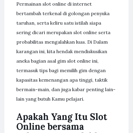
Permainan slot online di internet
bertambah terkenal di golongan penyuka
taruhan, serta keliru satu istilah siapa
sering dicari merupakan slot online serta
probabilitas mengalahkan luas. Di Dalam
karangan ini, kita hendak mendiskusikan
aneka bagian asal gim slot online ini,
termasuk tips bagi memilih gim dengan
kapasitas kemenangan apa tinggi, taktik
bermain-main, dan juga kabar penting lain-
lain yang butuh Kamu pelajari.
Apakah Yang Itu Slot
Online bersama