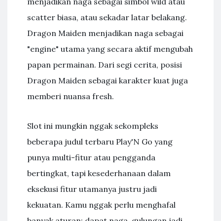
menjadikan naga sebagai simbol wild atau
scatter biasa, atau sekadar latar belakang.
Dragon Maiden menjadikan naga sebagai
"engine" utama yang secara aktif mengubah
papan permainan. Dari segi cerita, posisi
Dragon Maiden sebagai karakter kuat juga
memberi nuansa fresh.
Slot ini mungkin nggak sekompleks
beberapa judul terbaru Play'N Go yang
punya multi-fitur atau pengganda
bertingkat, tapi kesederhanaan dalam
eksekusi fitur utamanya justru jadi
kekuatan. Kamu nggak perlu menghafal
banyak aturan; dapat naga, gulungan jadi