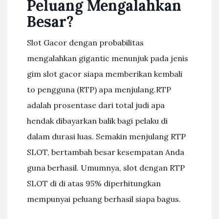
Peluang Mengalahkan
Besar?
Slot Gacor dengan probabilitas
mengalahkan gigantic menunjuk pada jenis
gim slot gacor siapa memberikan kembali
to pengguna (RTP) apa menjulang.RTP
adalah prosentase dari total judi apa
hendak dibayarkan balik bagi pelaku di
dalam durasi luas. Semakin menjulang RTP
SLOT, bertambah besar kesempatan Anda
guna berhasil. Umumnya, slot dengan RTP
SLOT di di atas 95% diperhitungkan
mempunyai peluang berhasil siapa bagus.