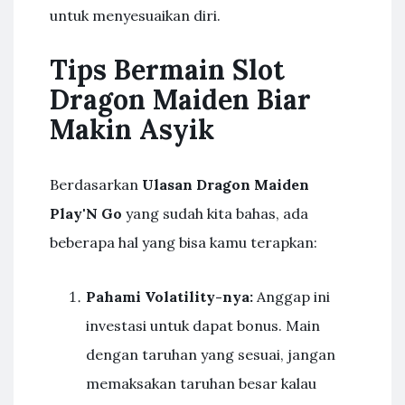
untuk menyesuaikan diri.
Tips Bermain Slot
Dragon Maiden Biar
Makin Asyik
Berdasarkan
Ulasan Dragon Maiden
Play'N Go
yang sudah kita bahas, ada
beberapa hal yang bisa kamu terapkan:
Pahami Volatility-nya:
Anggap ini
investasi untuk dapat bonus. Main
dengan taruhan yang sesuai, jangan
memaksakan taruhan besar kalau