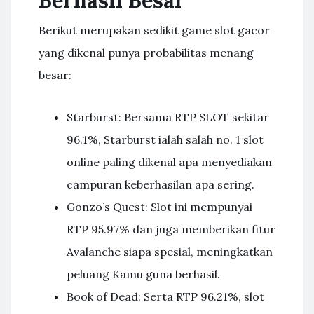
Berhasil Besar
Berikut merupakan sedikit game slot gacor
yang dikenal punya probabilitas menang
besar:
Starburst: Bersama RTP SLOT sekitar
96.1%, Starburst ialah salah no. 1 slot
online paling dikenal apa menyediakan
campuran keberhasilan apa sering.
Gonzo’s Quest: Slot ini mempunyai
RTP 95.97% dan juga memberikan fitur
Avalanche siapa spesial, meningkatkan
peluang Kamu guna berhasil.
Book of Dead: Serta RTP 96.21%, slot