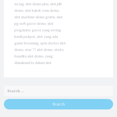
no lag
,
slot demo play
,
slot jdb
demo
,
slot kakek zeus demo
,
slot machine demo gratis
,
slot
pg soft gacor demo
,
slot
pragmatic gacor yang sering
kasih jackpot
,
slot yang ada
game booming
,
spin doctor slot
demo
,
star 77 slot demo
,
sticky
bandits slot demo
,
yang
dimaksud to dalam slot