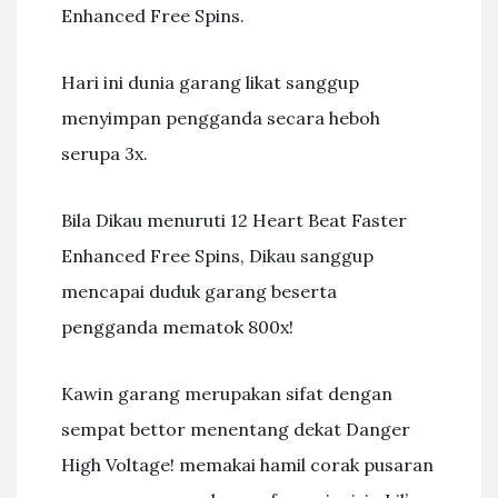
Enhanced Free Spins.
Hari ini dunia garang likat sanggup
menyimpan pengganda secara heboh
serupa 3x.
Bila Dikau menuruti 12 Heart Beat Faster
Enhanced Free Spins, Dikau sanggup
mencapai duduk garang beserta
pengganda mematok 800x!
Kawin garang merupakan sifat dengan
sempat bettor menentang dekat Danger
High Voltage! memakai hamil corak pusaran