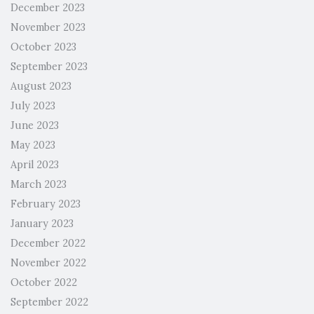
December 2023
November 2023
October 2023
September 2023
August 2023
July 2023
June 2023
May 2023
April 2023
March 2023
February 2023
January 2023
December 2022
November 2022
October 2022
September 2022