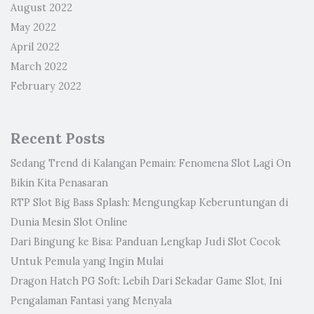
August 2022
May 2022
April 2022
March 2022
February 2022
Recent Posts
Sedang Trend di Kalangan Pemain: Fenomena Slot Lagi On
Bikin Kita Penasaran
RTP Slot Big Bass Splash: Mengungkap Keberuntungan di
Dunia Mesin Slot Online
Dari Bingung ke Bisa: Panduan Lengkap Judi Slot Cocok
Untuk Pemula yang Ingin Mulai
Dragon Hatch PG Soft: Lebih Dari Sekadar Game Slot, Ini
Pengalaman Fantasi yang Menyala