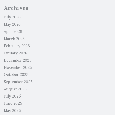
Archives
July 2026
May 2026
April 2026
March 2026
February 2026
January 2026
December 2025
November 2025
October 2025
September 2025
August 2025
July 2025
June 2025
May 2025