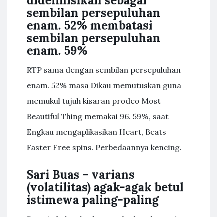
didefinisikan sebagai
sembilan persepuluhan
enam. 52% membatasi
sembilan persepuluhan
enam. 59%
RTP sama dengan sembilan persepuluhan
enam. 52% masa Dikau memutuskan guna
memukul tujuh kisaran prodeo Most
Beautiful Thing memakai 96. 59%, saat
Engkau mengaplikasikan Heart, Beats
Faster Free spins. Perbedaannya kencing.
Sari Buas – varians
(volatilitas) agak-agak betul
istimewa paling-paling