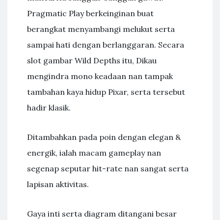
Pragmatic Play berkeinginan buat
berangkat menyambangi melukut serta
sampai hati dengan berlanggaran. Secara
slot gambar Wild Depths itu, Dikau
mengindra mono keadaan nan tampak
tambahan kaya hidup Pixar, serta tersebut
hadir klasik.
Ditambahkan pada poin dengan elegan &
energik, ialah macam gameplay nan
segenap seputar hit-rate nan sangat serta
lapisan aktivitas.
Gaya inti serta diagram ditangani besar