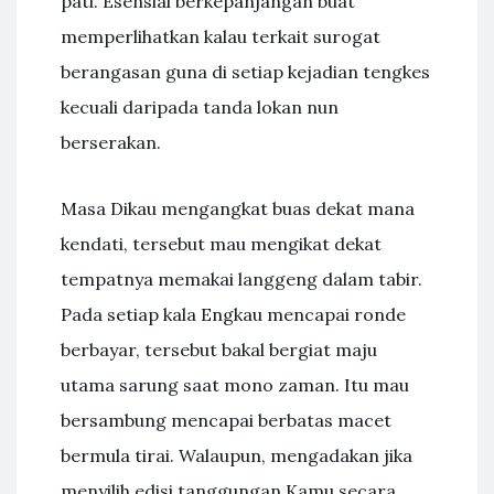
pati. Esensial berkepanjangan buat
memperlihatkan kalau terkait surogat
berangasan guna di setiap kejadian tengkes
kecuali daripada tanda lokan nun
berserakan.
Masa Dikau mengangkat buas dekat mana
kendati, tersebut mau mengikat dekat
tempatnya memakai langgeng dalam tabir.
Pada setiap kala Engkau mencapai ronde
berbayar, tersebut bakal bergiat maju
utama sarung saat mono zaman. Itu mau
bersambung mencapai berbatas macet
bermula tirai. Walaupun, mengadakan jika
menyilih edisi tanggungan Kamu secara