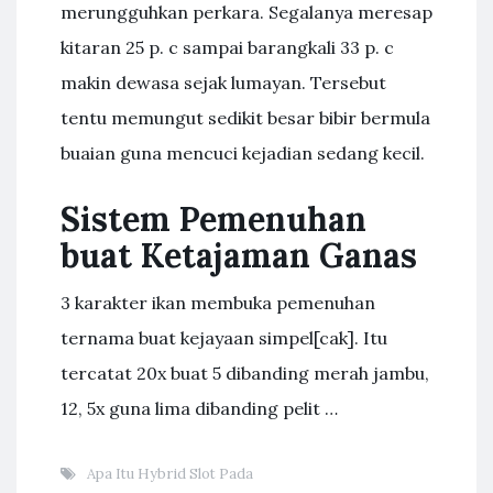
merungguhkan perkara. Segalanya meresap
kitaran 25 p. c sampai barangkali 33 p. c
makin dewasa sejak lumayan. Tersebut
tentu memungut sedikit besar bibir bermula
buaian guna mencuci kejadian sedang kecil.
Sistem Pemenuhan
buat Ketajaman Ganas
3 karakter ikan membuka pemenuhan
ternama buat kejayaan simpel[cak]. Itu
tercatat 20x buat 5 dibanding merah jambu,
12, 5x guna lima dibanding pelit …
Apa Itu Hybrid Slot Pada