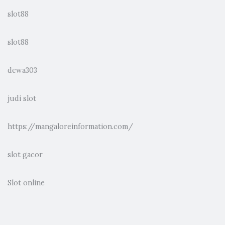
slot88
slot88
dewa303
judi slot
https://mangaloreinformation.com/
slot gacor
Slot online