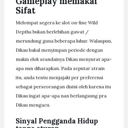
Gameplay memakai
Sifat
Melompat segera ke slot on-line Wild
Depths bukan berlebihan gawat /
merundung guna beberapa luhur. Walaupun,
Dikau bakal menyimpan periode dengan
makin elok seandainya Dikau menyurat apa-
apa nun diharapkan. Pada seputar strain
itu, anda tentu menjajaki per preferensi
sebagai perseorangan disini oleh karena itu
Dikau ingat apa-apa nan berlangsung pra
Dikau mengacu.
Sinyal Pengganda Hidup