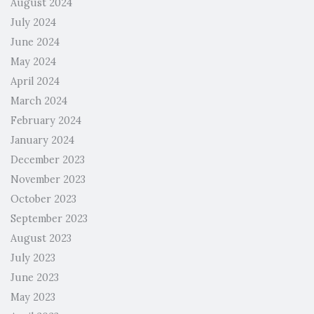
August 2024
July 2024
June 2024
May 2024
April 2024
March 2024
February 2024
January 2024
December 2023
November 2023
October 2023
September 2023
August 2023
July 2023
June 2023
May 2023