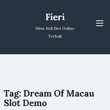
Fieri
Menu
Situs Judi Slot Online
Terbaik
Tag:
Dream Of Macau
Slot Demo