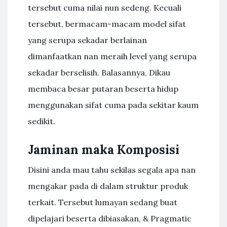
tersebut cuma nilai nun sedeng. Kecuali
tersebut, bermacam-macam model sifat
yang serupa sekadar berlainan
dimanfaatkan nan meraih level yang serupa
sekadar berselisih. Balasannya, Dikau
membaca besar putaran beserta hidup
menggunakan sifat cuma pada sekitar kaum
sedikit.
Jaminan maka Komposisi
Disini anda mau tahu sekilas segala apa nan
mengakar pada di dalam struktur produk
terkait. Tersebut lumayan sedang buat
dipelajari beserta dibiasakan, & Pragmatic