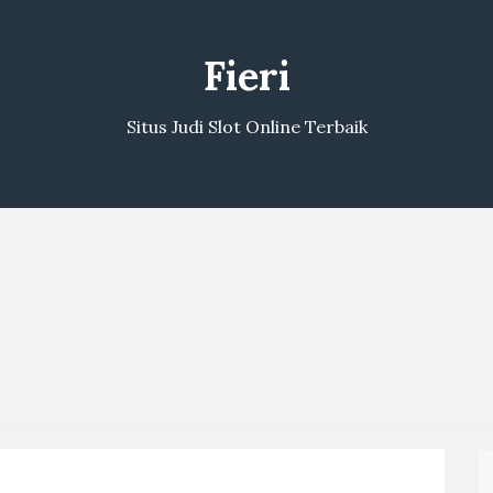
Fieri
Situs Judi Slot Online Terbaik