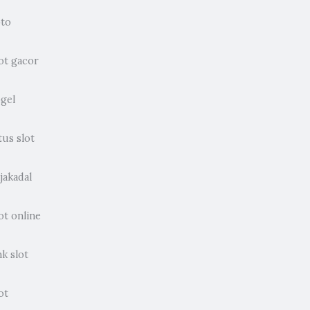
oto
ot gacor
ogel
tus slot
jakadal
ot online
nk slot
ot