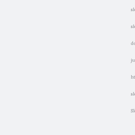
sl
sl
d
ju
h
sl
Sl