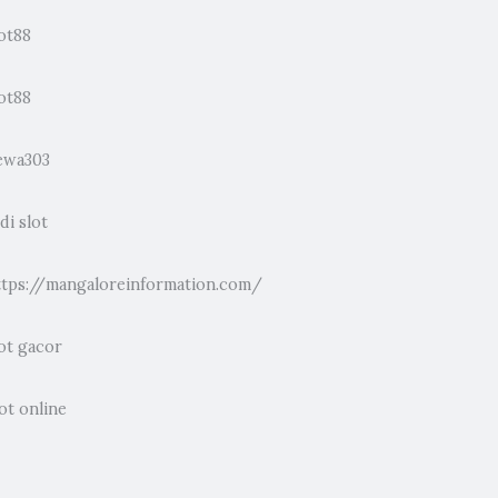
ot88
ot88
ewa303
di slot
ttps://mangaloreinformation.com/
ot gacor
ot online