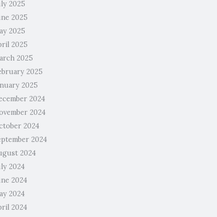
uly 2025
une 2025
ay 2025
pril 2025
arch 2025
ebruary 2025
anuary 2025
ecember 2024
ovember 2024
ctober 2024
eptember 2024
ugust 2024
uly 2024
une 2024
ay 2024
ril 2024