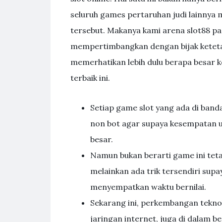
seluruh games pertaruhan judi lainnya
tersebut. Makanya kami arena slot88 p
mempertimbangkan dengan bijak keteta
memerhatikan lebih dulu berapa besar k
terbaik ini.
Setiap game slot yang ada di banda
non bot agar supaya kesempatan un
besar.
Namun bukan berarti game ini tet
melainkan ada trik tersendiri sup
menyempatkan waktu bernilai.
Sekarang ini, perkembangan teknolo
jaringan internet, juga di dalam be