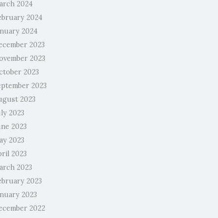
arch 2024
ebruary 2024
anuary 2024
ecember 2023
ovember 2023
ctober 2023
eptember 2023
ugust 2023
uly 2023
une 2023
ay 2023
ril 2023
arch 2023
ebruary 2023
anuary 2023
ecember 2022