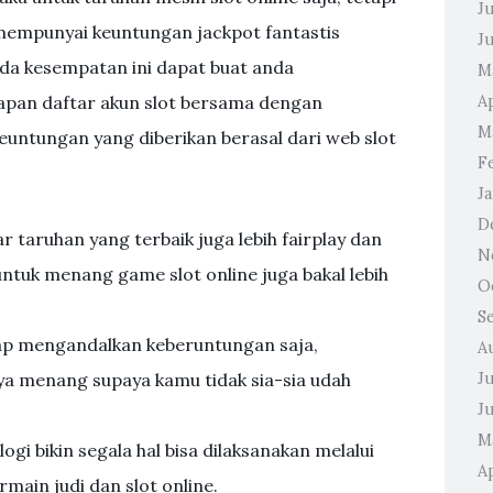
J
 mempunyai keuntungan jackpot fantastis
J
ada kesempatan ini dapat buat anda
M
pan daftar akun slot bersama dengan
A
M
euntungan yang diberikan berasal dari web slot
F
J
D
r taruhan yang terbaik juga lebih fairplay dan
N
tuk menang game slot online juga bakal lebih
O
S
ap mengandalkan keberuntungan saja,
A
aya menang supaya kamu tidak sia-sia udah
J
J
M
gi bikin segala hal bisa dilaksanakan melalui
Ap
rmain judi dan slot online.