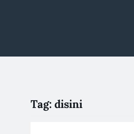
Tag:
disini