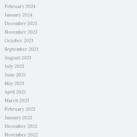
February 2024
January 2024
December 2023
November 2023
October 2023
September 2023
August 2023
July 2023
June 2023
May 2023
April 2023
March 2023
February 2023
January 2023
December 2022
November 2022