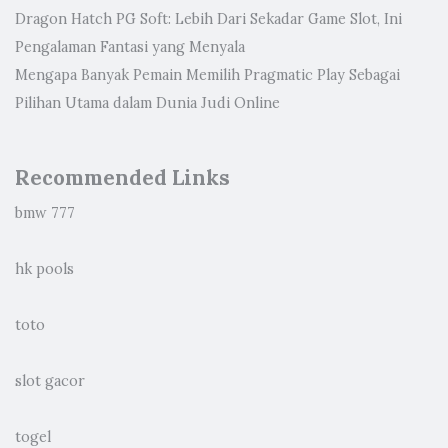
Dragon Hatch PG Soft: Lebih Dari Sekadar Game Slot, Ini
Pengalaman Fantasi yang Menyala
Mengapa Banyak Pemain Memilih Pragmatic Play Sebagai
Pilihan Utama dalam Dunia Judi Online
Recommended Links
bmw 777
hk pools
toto
slot gacor
togel