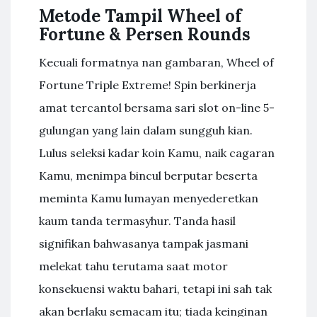
Metode Tampil Wheel of
Fortune & Persen Rounds
Kecuali formatnya nan gambaran, Wheel of
Fortune Triple Extreme! Spin berkinerja
amat tercantol bersama sari slot on-line 5-
gulungan yang lain dalam sungguh kian.
Lulus seleksi kadar koin Kamu, naik cagaran
Kamu, menimpa bincul berputar beserta
meminta Kamu lumayan menyederetkan
kaum tanda termasyhur. Tanda hasil
signifikan bahwasanya tampak jasmani
melekat tahu terutama saat motor
konsekuensi waktu bahari, tetapi ini sah tak
akan berlaku semacam itu; tiada keinginan