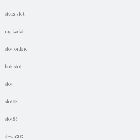
situs slot
rajakadal
slot online
link slot
slot
slot88
slot88
dewa303