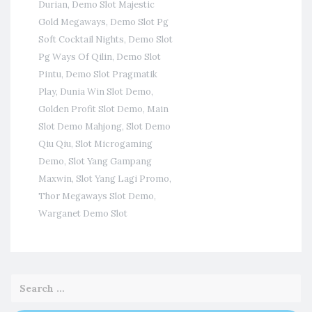
Durian
,
Demo Slot Majestic
Gold Megaways
,
Demo Slot Pg
Soft Cocktail Nights
,
Demo Slot
Pg Ways Of Qilin
,
Demo Slot
Pintu
,
Demo Slot Pragmatik
Play
,
Dunia Win Slot Demo
,
Golden Profit Slot Demo
,
Main
Slot Demo Mahjong
,
Slot Demo
Qiu Qiu
,
Slot Microgaming
Demo
,
Slot Yang Gampang
Maxwin
,
Slot Yang Lagi Promo
,
Thor Megaways Slot Demo
,
Warganet Demo Slot