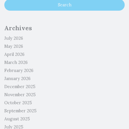
Archives
July 2026
May 2026
April 2026
March 2026
February 2026
January 2026
December 2025
November 2025
October 2025
September 2025
August 2025
July 2025