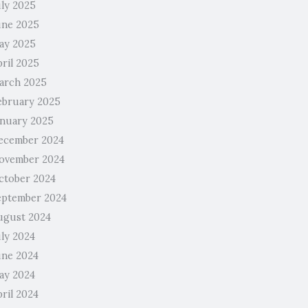
uly 2025
une 2025
ay 2025
pril 2025
arch 2025
ebruary 2025
anuary 2025
ecember 2024
ovember 2024
ctober 2024
eptember 2024
ugust 2024
uly 2024
une 2024
ay 2024
ril 2024