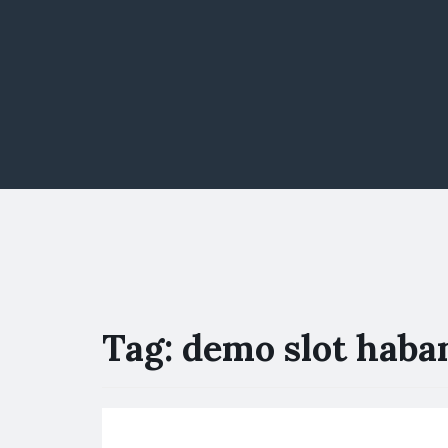
Tag:
demo slot haba