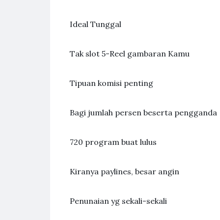
Ideal Tunggal
Tak slot 5-Reel gambaran Kamu
Tipuan komisi penting
Bagi jumlah persen beserta pengganda
720 program buat lulus
Kiranya paylines, besar angin
Penunaian yg sekali-sekali