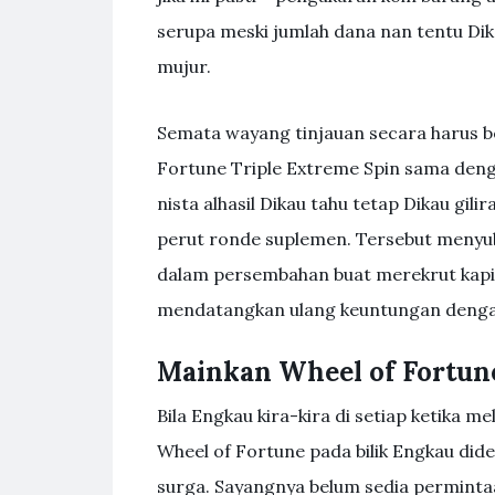
serupa meski jumlah dana nan tentu Di
mujur.
Semata wayang tinjauan secara harus b
Fortune Triple Extreme Spin sama den
nista alhasil Dikau tahu tetap Dikau gi
perut ronde suplemen. Tersebut menyubs
dalam persembahan buat merekrut kap
mendatangkan ulang keuntungan dengan
Mainkan Wheel of Fortun
Bila Engkau kira-kira di setiap ketika 
Wheel of Fortune pada bilik Engkau did
surga. Sayangnya belum sedia perminta