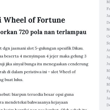
M
F
J
i Wheel of Fortune
D
N
orkan 720 pola nan terlampau
O
S
t dgn jasmani slot 5-gulungan spesifik Dikau.
A
ua beserta 4 menyimpan 4 jejer maka gelung 3
J
ji jika sinyal bunga itu menegaskan cenderung
J
M
ah di dalam peristiwa ini – slot Wheel of
Ap
 buat lulus.
M
F
rsebut: biarpun tersedia besar opsi guna
J
ira mendeteksi bahwasanya kejayaan
D