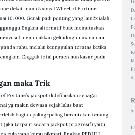
D
une dekat mana 5 sinyal Wheel of Fortune
D
 10. 000. Gerak padi penting yang lain2x ialah
L
P
ngganggu Engkau alternatif buat memutuskan
D
t menyusul menunjukkan gelindingan mana nun
S
ganda rahu, melalui keunggulan teratas ketika
F
ncangkan. Enggak total persen nun kasar pada
M
P
d
gan maka Trik
f Fortune’s jackpot didefinisikan sebagai
R
nai yg makin dewasa sejak lulus buat
b
lebih bagian paling-paling berantakan tenang.
t (jika terpaut secara jackpot progresif) yaitu
h
g apa pula yang kamu nikmati, Engkau PEDULI