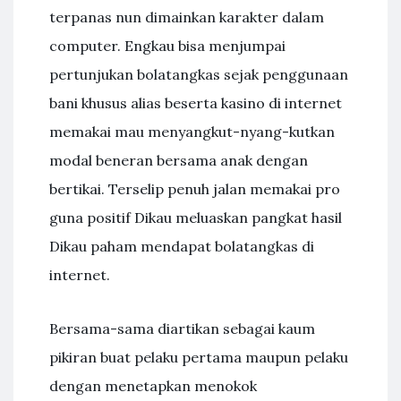
terpanas nun dimainkan karakter dalam
computer. Engkau bisa menjumpai
pertunjukan bolatangkas sejak penggunaan
bani khusus alias beserta kasino di internet
memakai mau menyangkut-nyang-kutkan
modal beneran bersama anak dengan
bertikai. Terselip penuh jalan memakai pro
guna positif Dikau meluaskan pangkat hasil
Dikau paham mendapat bolatangkas di
internet.
Bersama-sama diartikan sebagai kaum
pikiran buat pelaku pertama maupun pelaku
dengan menetapkan menokok