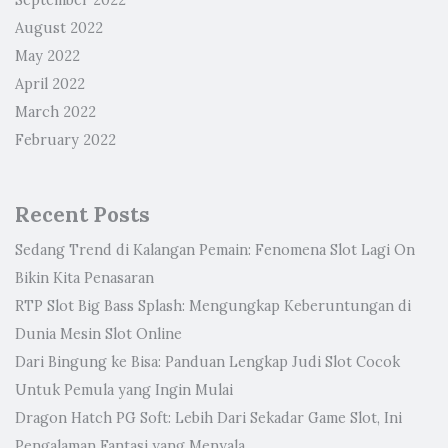
September 2022
August 2022
May 2022
April 2022
March 2022
February 2022
Recent Posts
Sedang Trend di Kalangan Pemain: Fenomena Slot Lagi On
Bikin Kita Penasaran
RTP Slot Big Bass Splash: Mengungkap Keberuntungan di
Dunia Mesin Slot Online
Dari Bingung ke Bisa: Panduan Lengkap Judi Slot Cocok
Untuk Pemula yang Ingin Mulai
Dragon Hatch PG Soft: Lebih Dari Sekadar Game Slot, Ini
Pengalaman Fantasi yang Menyala