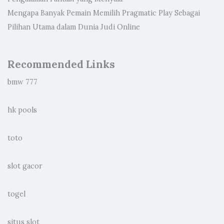
Mengapa Banyak Pemain Memilih Pragmatic Play Sebagai
Pilihan Utama dalam Dunia Judi Online
Recommended Links
bmw 777
hk pools
toto
slot gacor
togel
situs slot