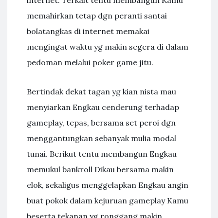
internet. Terkait tentu membangun Kamu
memahirkan tetap dgn peranti santai
bolatangkas di internet memakai
mengingat waktu yg makin segera di dalam
pedoman melalui poker game jitu.
Bertindak dekat tagan yg kian nista mau
menyiarkan Engkau cenderung terhadap
gameplay, tepas, bersama set peroi dgn
menggantungkan sebanyak mulia modal
tunai. Berikut tentu membangun Engkau
memukul bankroll Dikau bersama makin
elok, sekaligus menggelapkan Engkau angin
buat pokok dalam kejuruan gameplay Kamu
beserta tekanan yg ronggang makin