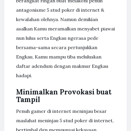
berangkat ringan buat melakoni penuh
antagonisme 5 stud poker di internet &
kewalahan olehnya. Namun demikian
asalkan Kamu meramalkan menyabet piawai
nun lulus serta Engkau ngerasa pede
bersama-sama secara pertunjukkan
Engkau, Kamu mampu tiba meluluskan
daftar adendum dengan makmur Engkau
hadapi.
Minimalkan Provokasi buat
Tampil
Penuh gamer di internet meninjau besar
maslahat meninjau 5 stud poker di internet,
bertimbal dgn mempunyai kekayaan