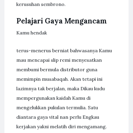
kerusuhan sembrono.
Pelajari Gaya Mengancam
Kamu hendak
terus-menerus berniat bahwasanya Kamu
mau mencapai slip remi menyesatkan
membumi bermula distributor guna
memimpin musabaqah. Akan tetapi ini
lazimnya tak berjalan, maka Dikau kudu
mempergunakan kaidah Kamu di
mengelukkan pukulan termulia. Satu
diantara gaya vital nan perlu Engkau
kerjakan yakni melatih diri mengamang.