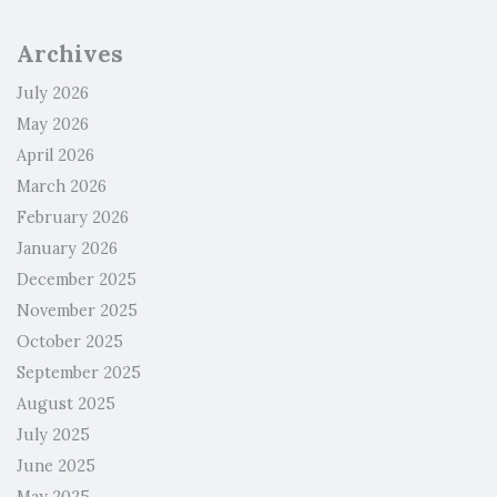
Archives
July 2026
May 2026
April 2026
March 2026
February 2026
January 2026
December 2025
November 2025
October 2025
September 2025
August 2025
July 2025
June 2025