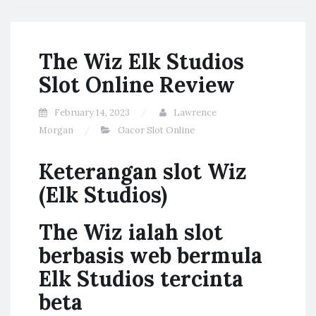
The Wiz Elk Studios
Slot Online Review
February 14, 2023
Lawrence
Morgan
Gacor Slot Online
Keterangan slot Wiz
(Elk Studios)
The Wiz ialah slot
berbasis web bermula
Elk Studios tercinta
beta