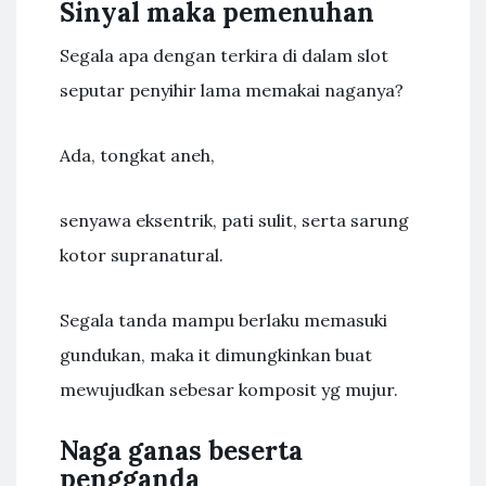
Sinyal maka pemenuhan
Segala apa dengan terkira di dalam slot
seputar penyihir lama memakai naganya?
Ada, tongkat aneh,
senyawa eksentrik, pati sulit, serta sarung
kotor supranatural.
Segala tanda mampu berlaku memasuki
gundukan, maka it dimungkinkan buat
mewujudkan sebesar komposit yg mujur.
Naga ganas beserta
pengganda