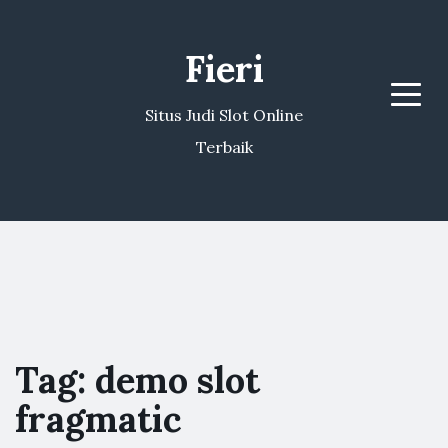
Fieri
Menu
Situs Judi Slot Online
Terbaik
Tag:
demo slot
fragmatic