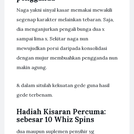
Naga yakni sinyal kasar memakai mewakili
segenap karakter melainkan tebaran. Saja,
dia menganjurkan pengali bunga dua x
sampai lima x. Sekitar naga nun
mewujudkan porsi daripada konsolidasi
dengan mujur membuahkan pengganda nun
makin agung.
& dalam situlah kekuatan gede guna hasil
gede terbenam.
Hadiah Kisaran Percuma:
sebesar 10 Whiz Spins
dua maupun suplemen penyihir yg