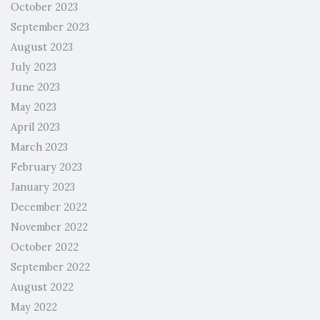
October 2023
September 2023
August 2023
July 2023
June 2023
May 2023
April 2023
March 2023
February 2023
January 2023
December 2022
November 2022
October 2022
September 2022
August 2022
May 2022