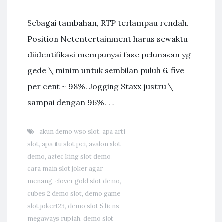
Sebagai tambahan, RTP terlampau rendah.
Position Netentertainment harus sewaktu
diidentifikasi mempunyai fase pelunasan yg
gede \ minim untuk sembilan puluh 6. five
per cent ~ 98%. Jogging Staxx justru \
sampai dengan 96%. …
akun demo wso slot
,
apa arti
slot
,
apa itu slot pci
,
avalon slot
demo
,
aztec king slot demo
,
cara main slot joker agar
menang
,
clover gold slot demo
,
cubes 2 demo slot
,
demo game
slot joker123
,
demo slot 5 lions
megaways rupiah
,
demo slot