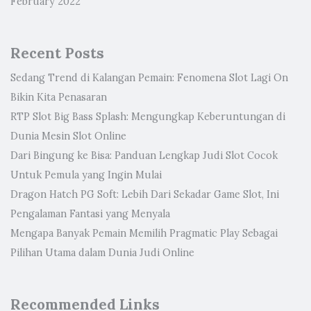
February 2022
Recent Posts
Sedang Trend di Kalangan Pemain: Fenomena Slot Lagi On
Bikin Kita Penasaran
RTP Slot Big Bass Splash: Mengungkap Keberuntungan di
Dunia Mesin Slot Online
Dari Bingung ke Bisa: Panduan Lengkap Judi Slot Cocok
Untuk Pemula yang Ingin Mulai
Dragon Hatch PG Soft: Lebih Dari Sekadar Game Slot, Ini
Pengalaman Fantasi yang Menyala
Mengapa Banyak Pemain Memilih Pragmatic Play Sebagai
Pilihan Utama dalam Dunia Judi Online
Recommended Links