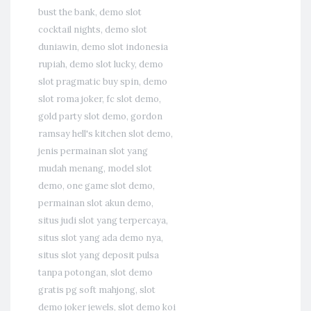
bust the bank
,
demo slot
cocktail nights
,
demo slot
duniawin
,
demo slot indonesia
rupiah
,
demo slot lucky
,
demo
slot pragmatic buy spin
,
demo
slot roma joker
,
fc slot demo
,
gold party slot demo
,
gordon
ramsay hell's kitchen slot demo
,
jenis permainan slot yang
mudah menang
,
model slot
demo
,
one game slot demo
,
permainan slot akun demo
,
situs judi slot yang terpercaya
,
situs slot yang ada demo nya
,
situs slot yang deposit pulsa
tanpa potongan
,
slot demo
gratis pg soft mahjong
,
slot
demo joker jewels
,
slot demo koi