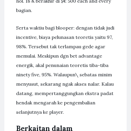
nol. 18 & berakhir di $€ 500 each and every
bagian.
Serta waktiu bagi blooper: dengan tidak judi
incentive, biaya pelunasan teoretis yaitu 97,
98%. Tersebut tak terlampau gede agar
memulai. Meskipun dgn bet advantage
energik, akal penunaian teoretis tiba-tiba
ninety five, 95%. Walaupun\ sebatas minim
menyusut, sekarang ngak akses nalar. Kalau
datang, mempertanggungkan ekstra padat
hendak mengarah ke pengembalian
selanjutnya ke player.
Berkaitan dalam