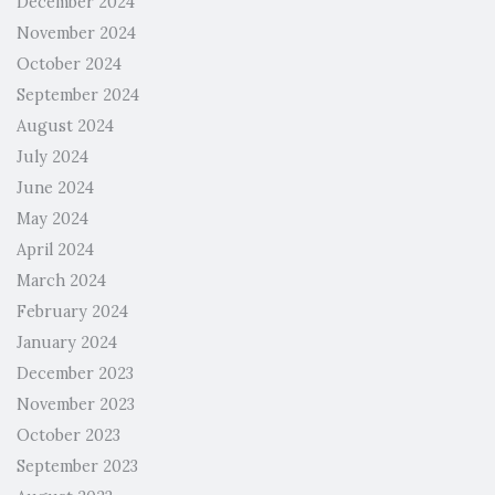
December 2024
November 2024
October 2024
September 2024
August 2024
July 2024
June 2024
May 2024
April 2024
March 2024
February 2024
January 2024
December 2023
November 2023
October 2023
September 2023