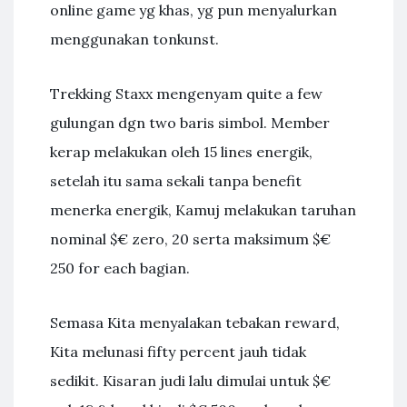
online game yg khas, yg pun menyalurkan
menggunakan tonkunst.
Trekking Staxx mengenyam quite a few
gulungan dgn two baris simbol. Member
kerap melakukan oleh 15 lines energik,
setelah itu sama sekali tanpa benefit
menerka energik, Kamuj melakukan taruhan
nominal $€ zero, 20 serta maksimum $€
250 for each bagian.
Semasa Kita menyalakan tebakan reward,
Kita melunasi fifty percent jauh tidak
sedikit. Kisaran judi lalu dimulai untuk $€