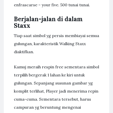
enfrascarse – your five. 500 tunai tunai.
Berjalan-jalan di dalam
Staxx
Tiap saat simbol yg persis membiayai semua
gulungan, karakteristik Walking Staxx
diaktifkan.
Kamuj meraih respin free sementara simbol
terpilih bergerak 1 lahan ke kiri untuk
gulungan. Sepanjang susunan gambar yg
komplit terlihat, Player jadi menerima repin
cuma-cuma. Sementara tersebut, harus
campuran yg beruntung mengenai