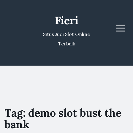
Fieri
Menu
Situs Judi Slot Online
Terbaik
Tag:
demo slot bust the
bank