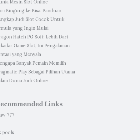
unia Mesin Slot Online
ari Bingung ke Bisa: Panduan
engkap Judi Slot Cocok Untuk
emula yang Ingin Mulai
ragon Hatch PG Soft: Lebih Dari
ekadar Game Slot, Ini Pengalaman
antasi yang Menyala
engapa Banyak Pemain Memilih
ragmatic Play Sebagai Pilihan Utama
alam Dunia Judi Online
ecommended Links
mw 777
k pools