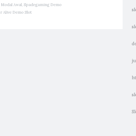
h Modal Awal
,
Spadegaming Demo
sl
 Alive Demo Slot
sl
d
ju
h
sl
Sl