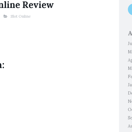
nline Review
Slot Online
A
J
M
Ap
:
M
F
J
D
N
O
S
A