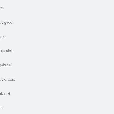
oto
ot gacor
ogel
tus slot
jakadal
ot online
nk slot
ot