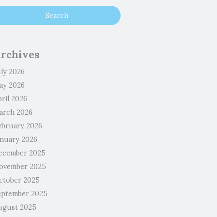
rchives
uly 2026
ay 2026
ril 2026
arch 2026
ebruary 2026
anuary 2026
ecember 2025
ovember 2025
ctober 2025
eptember 2025
ugust 2025