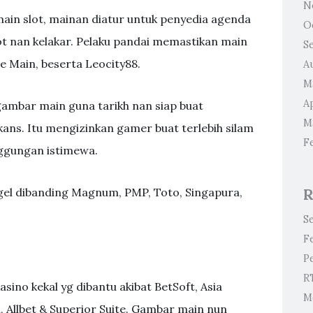
N
in slot, mainan diatur untuk penyedia agenda
O
t nan kelakar. Pelaku pandai memastikan main
S
e Main, beserta Leocity88.
A
M
Ap
gambar main guna tarikh nan siap buat
M
s. Itu mengizinkan gamer buat terlebih silam
F
gungan istimewa.
el dibanding Magnum, PMP, Toto, Singapura,
R
S
F
P
RT
ino kekal yg dibantu akibat BetSoft, Asia
M
, Allbet & Superior Suite. Gambar main nun