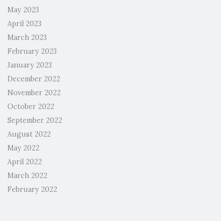
May 2023
April 2023
March 2023
February 2023
January 2023
December 2022
November 2022
October 2022
September 2022
August 2022
May 2022
April 2022
March 2022
February 2022