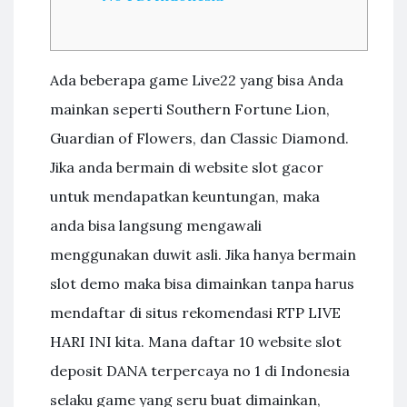
Ada beberapa game Live22 yang bisa Anda
mainkan seperti Southern Fortune Lion,
Guardian of Flowers, dan Classic Diamond.
Jika anda bermain di website slot gacor
untuk mendapatkan keuntungan, maka
anda bisa langsung mengawali
menggunakan duwit asli. Jika hanya bermain
slot demo maka bisa dimainkan tanpa harus
mendaftar di situs rekomendasi RTP LIVE
HARI INI kita. Mana daftar 10 website slot
deposit DANA terpercaya no 1 di Indonesia
selaku game yang seru buat dimainkan,