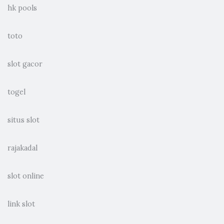
hk pools
toto
slot gacor
togel
situs slot
rajakadal
slot online
link slot