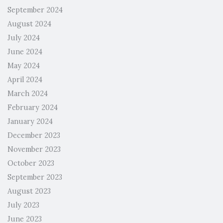
September 2024
August 2024
July 2024
June 2024
May 2024
April 2024
March 2024
February 2024
January 2024
December 2023
November 2023
October 2023
September 2023
August 2023
July 2023
June 2023