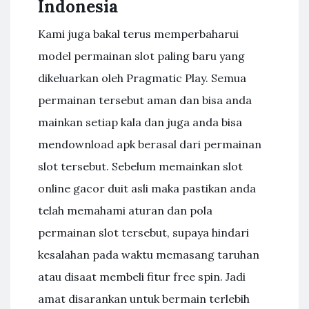
Indonesia
Kami juga bakal terus memperbaharui
model permainan slot paling baru yang
dikeluarkan oleh Pragmatic Play. Semua
permainan tersebut aman dan bisa anda
mainkan setiap kala dan juga anda bisa
mendownload apk berasal dari permainan
slot tersebut. Sebelum memainkan slot
online gacor duit asli maka pastikan anda
telah memahami aturan dan pola
permainan slot tersebut, supaya hindari
kesalahan pada waktu memasang taruhan
atau disaat membeli fitur free spin. Jadi
amat disarankan untuk bermain terlebih