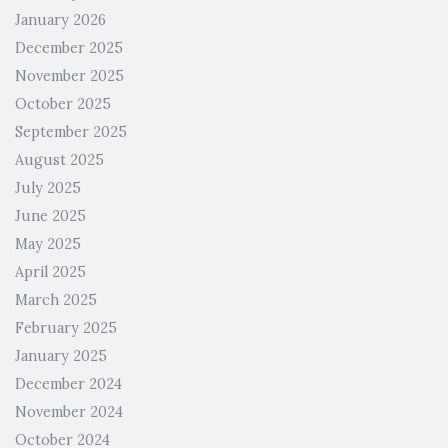
January 2026
December 2025
November 2025
October 2025
September 2025
August 2025
July 2025
June 2025
May 2025
April 2025
March 2025
February 2025
January 2025
December 2024
November 2024
October 2024