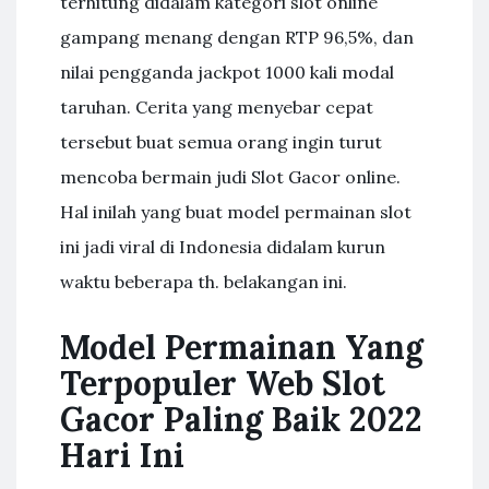
terhitung didalam kategori slot online
gampang menang dengan RTP 96,5%, dan
nilai pengganda jackpot 1000 kali modal
taruhan. Cerita yang menyebar cepat
tersebut buat semua orang ingin turut
mencoba bermain judi Slot Gacor online.
Hal inilah yang buat model permainan slot
ini jadi viral di Indonesia didalam kurun
waktu beberapa th. belakangan ini.
Model Permainan Yang
Terpopuler Web Slot
Gacor Paling Baik 2022
Hari Ini