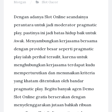
Morgan
Slot Gacor
Dengan adanya Slot Online seandainya
perantara untuk jadi moderator pragmatic
play, pastinya ini jadi batas hidup baik untuk
Awak. Menyambungkan kerjasama bersama
dengan provider besar seperti pragmatic
play ialah perihal tersulit, karena untuk
menghubungkan kerjasama terdapat kudu
memperturutkan dan menunaikan kriteria
yang khatam ditentukan oleh bandar
pragmatic play. Begitu banyak agen Demo
Slot Online gratis berserakan dengan
menyelenggarakan jutaan bahkah ribuan