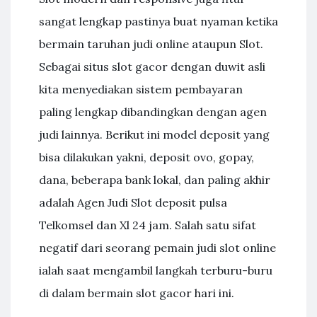
sangat lengkap pastinya buat nyaman ketika
bermain taruhan judi online ataupun Slot.
Sebagai situs slot gacor dengan duwit asli
kita menyediakan sistem pembayaran
paling lengkap dibandingkan dengan agen
judi lainnya. Berikut ini model deposit yang
bisa dilakukan yakni, deposit ovo, gopay,
dana, beberapa bank lokal, dan paling akhir
adalah Agen Judi Slot deposit pulsa
Telkomsel dan Xl 24 jam. Salah satu sifat
negatif dari seorang pemain judi slot online
ialah saat mengambil langkah terburu-buru
di dalam bermain slot gacor hari ini.