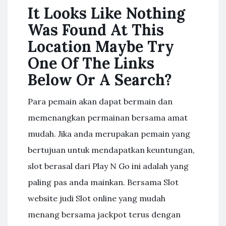
It Looks Like Nothing
Was Found At This
Location Maybe Try
One Of The Links
Below Or A Search?
Para pemain akan dapat bermain dan
memenangkan permainan bersama amat
mudah. Jika anda merupakan pemain yang
bertujuan untuk mendapatkan keuntungan,
slot berasal dari Play N Go ini adalah yang
paling pas anda mainkan. Bersama Slot
website judi Slot online yang mudah
menang bersama jackpot terus dengan