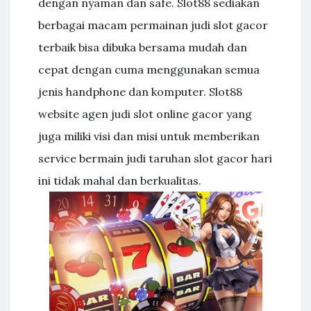
dengan nyaman dan safe. Slot88 sediakan
berbagai macam permainan judi slot gacor
terbaik bisa dibuka bersama mudah dan
cepat dengan cuma menggunakan semua
jenis handphone dan komputer. Slot88
website agen judi slot online gacor yang
juga miliki visi dan misi untuk memberikan
service bermain judi taruhan slot gacor hari
ini tidak mahal dan berkualitas.