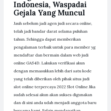
Indonesia, Waspadai
Gejala Yang Muncul
Jauh sebelum jadi agen judi secara online,
telah jadi bandar darat selama puluhan
tahun. Sehingga dapat memberikan
pengalaman terbaik untuk para member yg
mendaftar dan bermain dalam web judi
online GAS4D. Lakukan verifikasi akun
dengan memasukkan lebih dari satu kode
yang telah diberikan oleh pihak situs judi
slot online terpercaya 2022 Slot Online Jika
sudah selesai akun akan sukses digunakan
dan di sini anda udah menjadi anggota baru
bersama kami. Selain mendapatkan