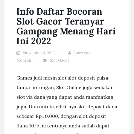
Info Daftar Bocoran
Slot Gacor Teranyar
Gampang Menang Hari
Ini 2022
November 3, 2022
Lawrence
Morgan
Slot Gacor
Games judi mesin slot slot deposit pulsa
tanpa potongan, Slot Online juga sediakan
slot via dana yang dapat anda manfaatkan
juga. Dan untuk sedikitnya slot deposit dana
sebesar Rp.10.000, dengan slot deposit
dana 10rb ini tentunya anda sudah dapat