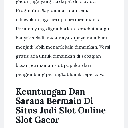
gacor juga yang terdapat di provider
Pragmatic Play, animasi dan tema
dibawakan juga berupa permen manis.
Permen yang digambarkan tersebut sangat
banyak sekali macamnya supaya membuat
menjadi lebih menarik kala dimainkan. Versi
gratis ada untuk dimainkan di sebagian
besar permainan slot populer dari
pengembang perangkat lunak tepercaya.
Keuntungan Dan
Sarana Bermain Di
Situs Judi Slot Online
Slot Gacor