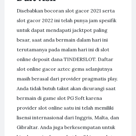
Disebabkan bocoran slot gacor 2021 serta
slot gacor 2022 ini telah punya jam spesifik
untuk dapat mendapati jacktpot paling
besar, saat anda bermain dalam hari ini
terutamanya pada malam hari ini di slot
online deposit dana TINDERSLOT. Daftar
slot online gacor aztec gems selanjutnya
masih berasal dari provider pragmatis play.
Anda tidak butuh takut akan dicurangi saat
bermain di game slot PG Soft karena
provider slot online satu ini telah memiliki
lisensi internasional dari Inggris, Malta, dan
Gibraltar. Anda juga berkesempatan untuk