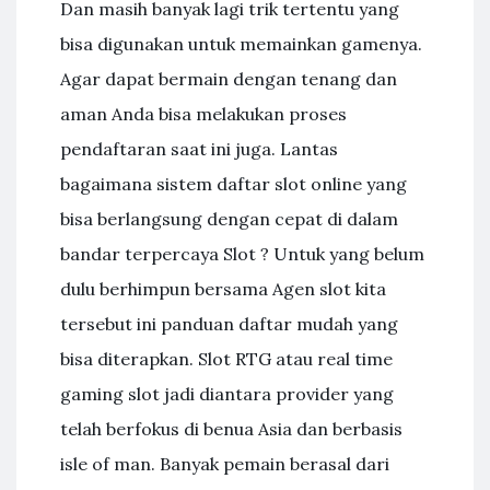
Dan masih banyak lagi trik tertentu yang
bisa digunakan untuk memainkan gamenya.
Agar dapat bermain dengan tenang dan
aman Anda bisa melakukan proses
pendaftaran saat ini juga. Lantas
bagaimana sistem daftar slot online yang
bisa berlangsung dengan cepat di dalam
bandar terpercaya Slot ? Untuk yang belum
dulu berhimpun bersama Agen slot kita
tersebut ini panduan daftar mudah yang
bisa diterapkan. Slot RTG atau real time
gaming slot jadi diantara provider yang
telah berfokus di benua Asia dan berbasis
isle of man. Banyak pemain berasal dari