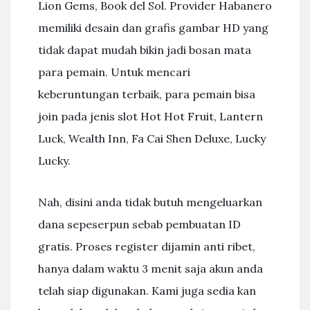
Lion Gems, Book del Sol. Provider Habanero
memiliki desain dan grafis gambar HD yang
tidak dapat mudah bikin jadi bosan mata
para pemain. Untuk mencari
keberuntungan terbaik, para pemain bisa
join pada jenis slot Hot Hot Fruit, Lantern
Luck, Wealth Inn, Fa Cai Shen Deluxe, Lucky
Lucky.
Nah, disini anda tidak butuh mengeluarkan
dana sepeserpun sebab pembuatan ID
gratis. Proses register dijamin anti ribet,
hanya dalam waktu 3 menit saja akun anda
telah siap digunakan. Kami juga sedia kan