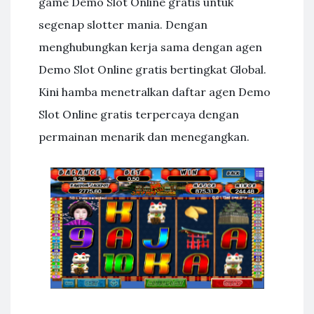
game Demo Slot Online gratis untuk
segenap slotter mania. Dengan
menghubungkan kerja sama dengan agen
Demo Slot Online gratis bertingkat Global.
Kini hamba menetralkan daftar agen Demo
Slot Online gratis terpercaya dengan
permainan menarik dan menegangkan.