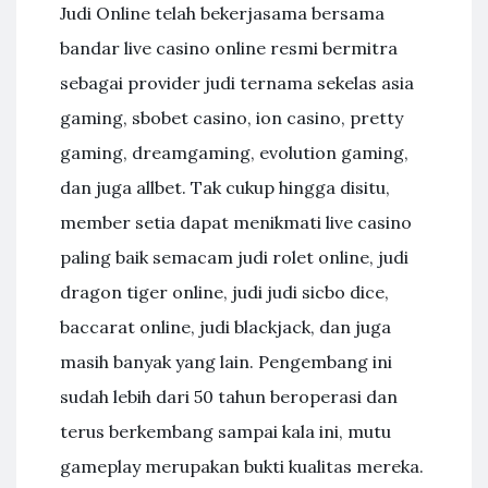
Judi Online telah bekerjasama bersama
bandar live casino online resmi bermitra
sebagai provider judi ternama sekelas asia
gaming, sbobet casino, ion casino, pretty
gaming, dreamgaming, evolution gaming,
dan juga allbet. Tak cukup hingga disitu,
member setia dapat menikmati live casino
paling baik semacam judi rolet online, judi
dragon tiger online, judi judi sicbo dice,
baccarat online, judi blackjack, dan juga
masih banyak yang lain. Pengembang ini
sudah lebih dari 50 tahun beroperasi dan
terus berkembang sampai kala ini, mutu
gameplay merupakan bukti kualitas mereka.