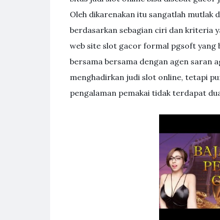
Oleh dikarenakan itu sangatlah mutlak 
berdasarkan sebagian ciri dan kriteria y
web site slot gacor formal pgsoft yan
bersama bersama dengan agen saran agen
menghadirkan judi slot online, tetapi 
pengalaman pemakai tidak terdapat du