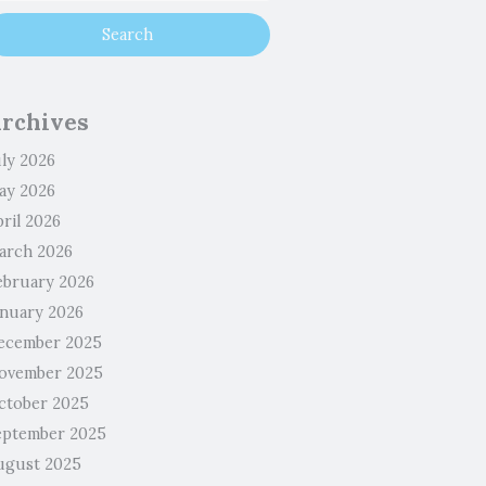
rchives
uly 2026
ay 2026
ril 2026
arch 2026
ebruary 2026
anuary 2026
ecember 2025
ovember 2025
ctober 2025
eptember 2025
ugust 2025