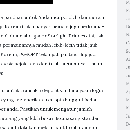
M
F
tara panduan untuk Anda menperoleh dan meraih
J
p. Karena itulah banyak pemain juga berlomba-
D
N
di demo slot gacor Starlight Princess ini, tak
O
 permainannya mudah lebih-lebih tidak jauh
S
Karena, PGSOFT telah jadi partnership judi
A
donesia sejak lama dan telah mempunyai ribuan
J
a.
J
M
r untuk transaksi deposit via dana yakni login
Ap
ro yang memberikan free spin hingga 12x dan
M
F
et anda. Pastikan untuk mengatur jumlah
J
menang yang lebih besar. Memasang standar
D
sa anda lakukan melalui bank lokal atau non