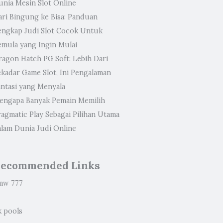
unia Mesin Slot Online
ari Bingung ke Bisa: Panduan
engkap Judi Slot Cocok Untuk
emula yang Ingin Mulai
ragon Hatch PG Soft: Lebih Dari
ekadar Game Slot, Ini Pengalaman
antasi yang Menyala
engapa Banyak Pemain Memilih
ragmatic Play Sebagai Pilihan Utama
alam Dunia Judi Online
ecommended Links
mw 777
k pools