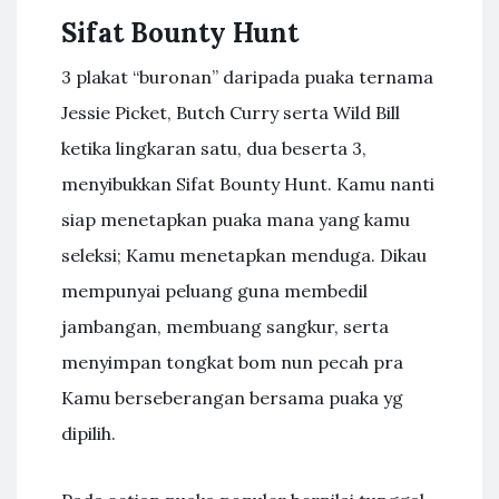
Sifat Bounty Hunt
3 plakat “buronan” daripada puaka ternama
Jessie Picket, Butch Curry serta Wild Bill
ketika lingkaran satu, dua beserta 3,
menyibukkan Sifat Bounty Hunt. Kamu nanti
siap menetapkan puaka mana yang kamu
seleksi; Kamu menetapkan menduga. Dikau
mempunyai peluang guna membedil
jambangan, membuang sangkur, serta
menyimpan tongkat bom nun pecah pra
Kamu berseberangan bersama puaka yg
dipilih.