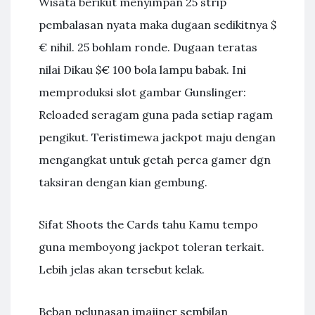
Wisata berikut menyimpan 25 strip
pembalasan nyata maka dugaan sedikitnya $
€ nihil. 25 bohlam ronde. Dugaan teratas
nilai Dikau $€ 100 bola lampu babak. Ini
memproduksi slot gambar Gunslinger:
Reloaded seragam guna pada setiap ragam
pengikut. Teristimewa jackpot maju dengan
mengangkat untuk getah perca gamer dgn
taksiran dengan kian gembung.
Sifat Shoots the Cards tahu Kamu tempo
guna memboyong jackpot toleran terkait.
Lebih jelas akan tersebut kelak.
Beban pelunasan imajiner sembilan