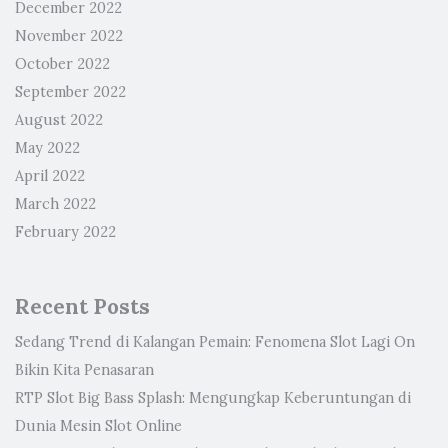
December 2022
November 2022
October 2022
September 2022
August 2022
May 2022
April 2022
March 2022
February 2022
Recent Posts
Sedang Trend di Kalangan Pemain: Fenomena Slot Lagi On
Bikin Kita Penasaran
RTP Slot Big Bass Splash: Mengungkap Keberuntungan di
Dunia Mesin Slot Online