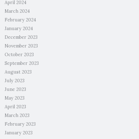
April 2024
March 2024
February 2024
January 2024
December 2023
November 2023
October 2023
September 2023
August 2023
July 2023
June 2023
May 2023
April 2023
March 2023
February 2023
January 2023