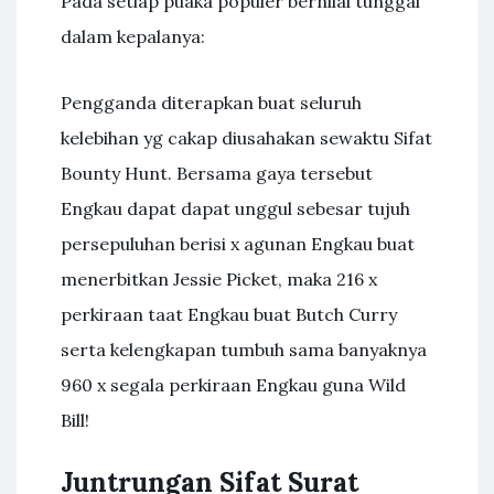
Pada setiap puaka populer bernilai tunggal
dalam kepalanya:
Pengganda diterapkan buat seluruh
kelebihan yg cakap diusahakan sewaktu Sifat
Bounty Hunt. Bersama gaya tersebut
Engkau dapat dapat unggul sebesar tujuh
persepuluhan berisi x agunan Engkau buat
menerbitkan Jessie Picket, maka 216 x
perkiraan taat Engkau buat Butch Curry
serta kelengkapan tumbuh sama banyaknya
960 x segala perkiraan Engkau guna Wild
Bill!
Juntrungan Sifat Surat