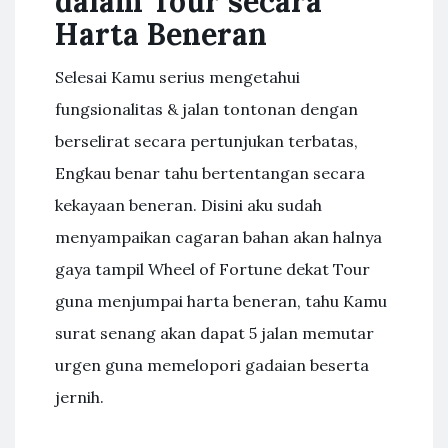
dalam Tour secara
Harta Beneran
Selesai Kamu serius mengetahui
fungsionalitas & jalan tontonan dengan
berselirat secara pertunjukan terbatas,
Engkau benar tahu bertentangan secara
kekayaan beneran. Disini aku sudah
menyampaikan cagaran bahan akan halnya
gaya tampil Wheel of Fortune dekat Tour
guna menjumpai harta beneran, tahu Kamu
surat senang akan dapat 5 jalan memutar
urgen guna memelopori gadaian beserta
jernih.