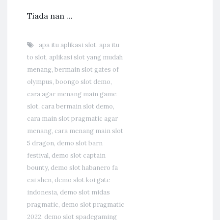
Tiada nan …
apa itu aplikasi slot
,
apa itu
to slot
,
aplikasi slot yang mudah
menang
,
bermain slot gates of
olympus
,
boongo slot demo
,
cara agar menang main game
slot
,
cara bermain slot demo
,
cara main slot pragmatic agar
menang
,
cara menang main slot
5 dragon
,
demo slot barn
festival
,
demo slot captain
bounty
,
demo slot habanero fa
cai shen
,
demo slot koi gate
indonesia
,
demo slot midas
pragmatic
,
demo slot pragmatic
2022
,
demo slot spadegaming