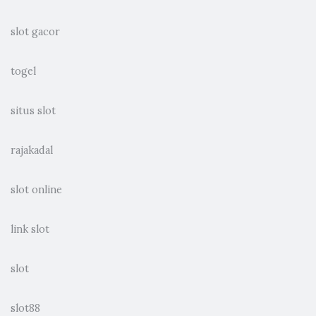
slot gacor
togel
situs slot
rajakadal
slot online
link slot
slot
slot88