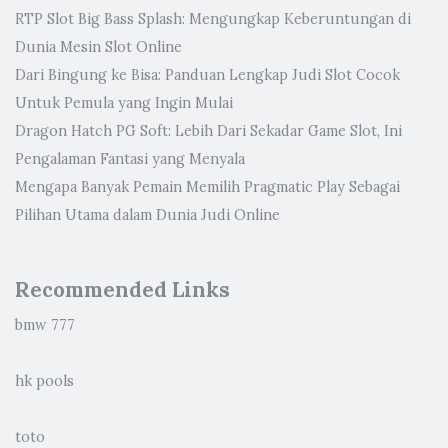
RTP Slot Big Bass Splash: Mengungkap Keberuntungan di
Dunia Mesin Slot Online
Dari Bingung ke Bisa: Panduan Lengkap Judi Slot Cocok
Untuk Pemula yang Ingin Mulai
Dragon Hatch PG Soft: Lebih Dari Sekadar Game Slot, Ini
Pengalaman Fantasi yang Menyala
Mengapa Banyak Pemain Memilih Pragmatic Play Sebagai
Pilihan Utama dalam Dunia Judi Online
Recommended Links
bmw 777
hk pools
toto