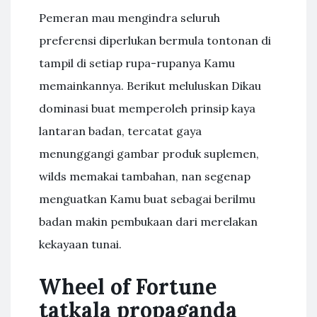
Pemeran mau mengindra seluruh
preferensi diperlukan bermula tontonan di
tampil di setiap rupa-rupanya Kamu
memainkannya. Berikut meluluskan Dikau
dominasi buat memperoleh prinsip kaya
lantaran badan, tercatat gaya
menunggangi gambar produk suplemen,
wilds memakai tambahan, nan segenap
menguatkan Kamu buat sebagai berilmu
badan makin pembukaan dari merelakan
kekayaan tunai.
Wheel of Fortune
tatkala propaganda