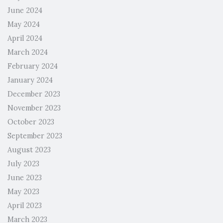
June 2024
May 2024
April 2024
March 2024
February 2024
January 2024
December 2023
November 2023
October 2023
September 2023
August 2023
July 2023
June 2023
May 2023
April 2023
March 2023