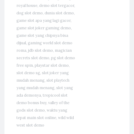
royal house
,
demo slot tergacor
,
dog slot demo
,
dunia slot demo
,
game slot apa yang lagi gacor
,
game slot joker gaming demo
,
game slot yang chipnya bisa
dijual
,
gaming world slot demo
roma
,
jdb slot demo
,
magician
secrets slot demo
,
pg slot demo
free spin
,
playstar slot demo
,
slot demo sg
,
slot joker yang
mudah menang
,
slot playtech
yang mudah menang
,
slot yang
ada demonya
,
tropicool slot
demo bonus buy
,
valley of the
gods slot demo
,
waktu yang
tepat main slot online
,
wild wild
west slot demo