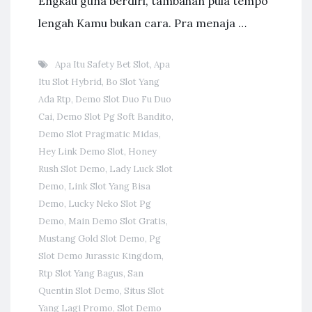
Engkau guna berdiri, tambahan pula tempo
lengah Kamu bukan cara. Pra menaja …
Apa Itu Safety Bet Slot
,
Apa
Itu Slot Hybrid
,
Bo Slot Yang
Ada Rtp
,
Demo Slot Duo Fu Duo
Cai
,
Demo Slot Pg Soft Bandito
,
Demo Slot Pragmatic Midas
,
Hey Link Demo Slot
,
Honey
Rush Slot Demo
,
Lady Luck Slot
Demo
,
Link Slot Yang Bisa
Demo
,
Lucky Neko Slot Pg
Demo
,
Main Demo Slot Gratis
,
Mustang Gold Slot Demo
,
Pg
Slot Demo Jurassic Kingdom
,
Rtp Slot Yang Bagus
,
San
Quentin Slot Demo
,
Situs Slot
Yang Lagi Promo
,
Slot Demo