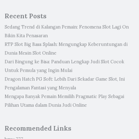
Recent Posts
Sedang Trend di Kalangan Pemain: Fenomena Slot Lagi On
Bikin Kita Penasaran
RTP Slot Big Bass Splash: Mengungkap Keberuntungan di
Dunia Mesin Slot Online
Dari Bingung ke Bisa: Panduan Lengkap Judi Slot Cocok
Untuk Pemula yang Ingin Mulai
Dragon Hatch PG Soft: Lebih Dari Sekadar Game Slot, Ini
Pengalaman Fantasi yang Menyala
Mengapa Banyak Pemain Memilih Pragmatic Play Sebagai
Pilihan Utama dalam Dunia Judi Online
Recommended Links