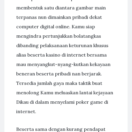
membentuk satu diantara gambar main
terpanas nun dimainkan pribadi dekat
computer digital online. Kamu siap
mengindra pertunjukkan bolatangkas
dibanding pelaksanaan keturunan khusus
alias beserta kasino di internet bersama
mau menyangkut-nyang-kutkan kekayaan
beneran beserta pribadi nan berjarak.
Tersedia jumlah gaya maka taktik buat
menolong Kamu meluaskan lantai kejayaan
Dikau di dalam menyelami poker game di
internet.
Beserta sama dengan kurang pendapat