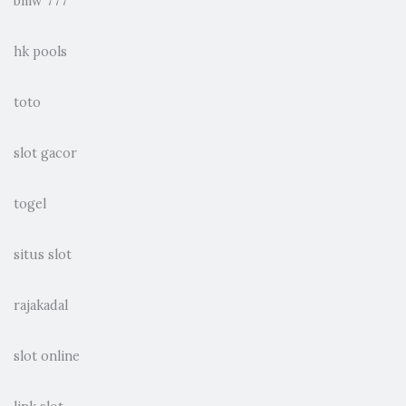
bmw 777
hk pools
toto
slot gacor
togel
situs slot
rajakadal
slot online