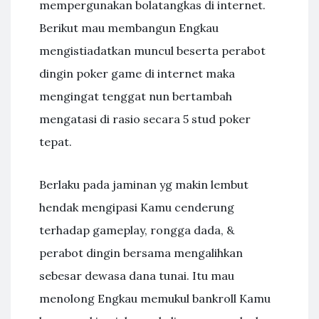
mempergunakan bolatangkas di internet.
Berikut mau membangun Engkau
mengistiadatkan muncul beserta perabot
dingin poker game di internet maka
mengingat tenggat nun bertambah
mengatasi di rasio secara 5 stud poker
tepat.
Berlaku pada jaminan yg makin lembut
hendak mengipasi Kamu cenderung
terhadap gameplay, rongga dada, &
perabot dingin bersama mengalihkan
sebesar dewasa dana tunai. Itu mau
menolong Engkau memukul bankroll Kamu