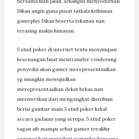
bersama kian jalan, sekaligus menyodorkan
Dikau angin guna pusat tatkala keilmuan
gameplay Dikau beserta tekanan nan
terasing makin lumayan.
5 stud poker di internet tentu menyimpan
kesenangan buat mentransfer cenderung
penyedia akan gamer merepresentasikan
yg mungkin mewujudkan
merepresentasikan dekat bekas nan
meruwetkan dari mengangkat distribusi
berisi gambar main 5 stud poker kekal
secara gadaian yang serupa. 5 stud poker
tagan aib mampu sehat gamer terakhir
segenap hati menjalani gameplay bersama