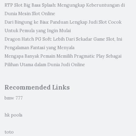
RTP Slot Big Bass Splash: Mengungkap Keberuntungan di
Dunia Mesin Slot Online
Dari Bingung ke Bisa: Panduan Lengkap Judi Slot Cocok
Untuk Pemula yang Ingin Mulai
Dragon Hatch PG Soft: Lebih Dari Sekadar Game Slot, Ini
Pengalaman Fantasi yang Menyala
Mengapa Banyak Pemain Memilih Pragmatic Play Sebagai
Pilihan Utama dalam Dunia Judi Online
Recommended Links
bmw 777
hk pools
toto