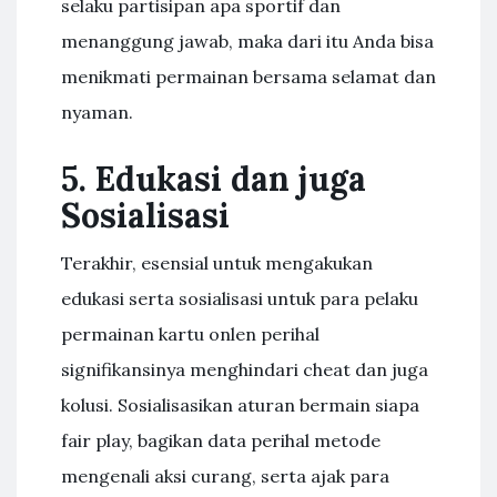
selaku partisipan apa sportif dan
menanggung jawab, maka dari itu Anda bisa
menikmati permainan bersama selamat dan
nyaman.
5. Edukasi dan juga
Sosialisasi
Terakhir, esensial untuk mengakukan
edukasi serta sosialisasi untuk para pelaku
permainan kartu onlen perihal
signifikansinya menghindari cheat dan juga
kolusi. Sosialisasikan aturan bermain siapa
fair play, bagikan data perihal metode
mengenali aksi curang, serta ajak para