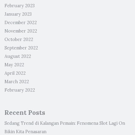
February 2023
January 2023
December 2022
November 2022
October 2022
September 2022
August 2022
May 2022
April 2022
March 2022
February 2022
Recent Posts
Sedang Trend di Kalangan Pemain: Fenomena Slot Lagi On
Bikin Kita Penasaran