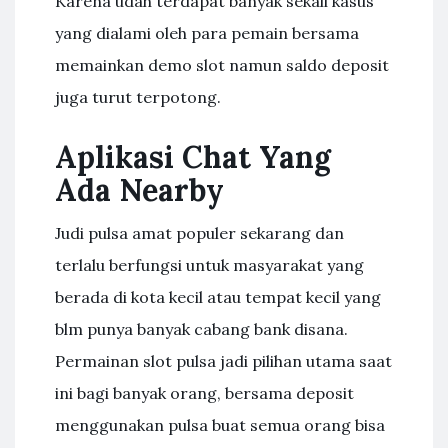
Karena udah terdapat banyak sekali kasus
yang dialami oleh para pemain bersama
memainkan demo slot namun saldo deposit
juga turut terpotong.
Aplikasi Chat Yang
Ada Nearby
Judi pulsa amat populer sekarang dan
terlalu berfungsi untuk masyarakat yang
berada di kota kecil atau tempat kecil yang
blm punya banyak cabang bank disana.
Permainan slot pulsa jadi pilihan utama saat
ini bagi banyak orang, bersama deposit
menggunakan pulsa buat semua orang bisa