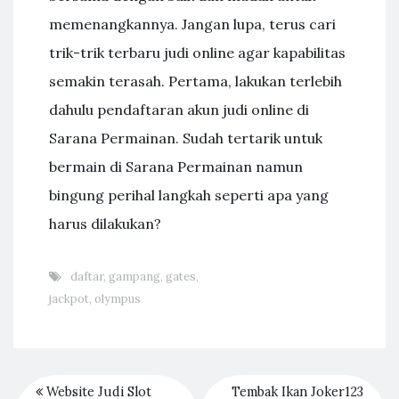
memenangkannya. Jangan lupa, terus cari
trik-trik terbaru judi online agar kapabilitas
semakin terasah. Pertama, lakukan terlebih
dahulu pendaftaran akun judi online di
Sarana Permainan. Sudah tertarik untuk
bermain di Sarana Permainan namun
bingung perihal langkah seperti apa yang
harus dilakukan?
daftar
,
gampang
,
gates
,
jackpot
,
olympus
Website Judi Slot
Tembak Ikan Joker123