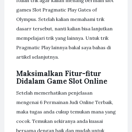
Itulah trik agar kalian menang bermain slot
games Slot Pragmatic Play Gates of
Olympus. Setelah kalian memahami trik
dasarr tersebut, nanti kalian bisa lanjutkan
mempelajari trik yang lainnya. Untuk trik
Pragmatic Play lainnya bakal saya bahas di
artikel selanjutnya.
Maksimalkan Fitur-fitur
Didalam Game Slot Online
Setelah memerhatikan penjelasan
mengenai 6 Permainan Judi Online Terbaik,
maka tugas anda cukup temukan mana yang
cocok. Temukan sekiranya anda kuasai
bersama dengan baik dan mudah untuk