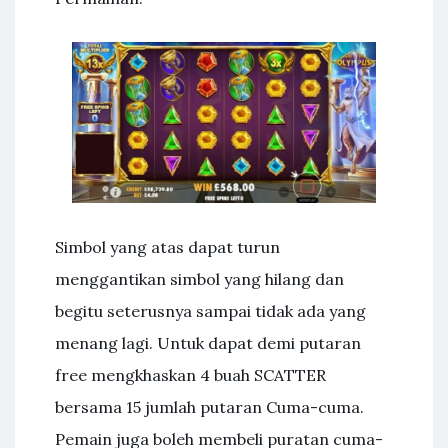
Simbol yang atas dapat turun
menggantikan simbol yang hilang dan
begitu seterusnya sampai tidak ada yang
menang lagi. Untuk dapat demi putaran
free mengkhaskan 4 buah SCATTER
bersama 15 jumlah putaran Cuma-cuma.
Pemain juga boleh membeli puratan cuma-