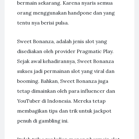
bermain sekarang. Karena nyaris semua
orang menggunakan handpone dan yang
tentu nya berisi pulsa.
Sweet Bonanza, adalah jenis slot yang
disediakan oleh provider Pragmatic Play.
Sejak awal kehadirannya, Sweet Bonanza
sukses jadi permainan slot yang viral dan
booming. Bahkan, Sweet Bonanza juga
tetap dimainkan oleh para influencer dan
YouTuber di Indonesia. Mereka tetap
membagikan tips dan trik untuk jackpot
penuh di gambling ini.