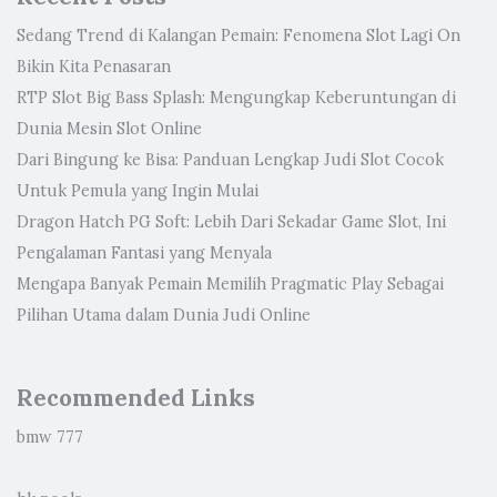
Sedang Trend di Kalangan Pemain: Fenomena Slot Lagi On
Bikin Kita Penasaran
RTP Slot Big Bass Splash: Mengungkap Keberuntungan di
Dunia Mesin Slot Online
Dari Bingung ke Bisa: Panduan Lengkap Judi Slot Cocok
Untuk Pemula yang Ingin Mulai
Dragon Hatch PG Soft: Lebih Dari Sekadar Game Slot, Ini
Pengalaman Fantasi yang Menyala
Mengapa Banyak Pemain Memilih Pragmatic Play Sebagai
Pilihan Utama dalam Dunia Judi Online
Recommended Links
bmw 777