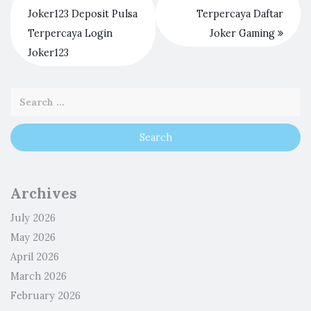
Joker123 Deposit Pulsa
Terpercaya Daftar
Terpercaya Login
Joker Gaming
Joker123
Archives
July 2026
May 2026
April 2026
March 2026
February 2026