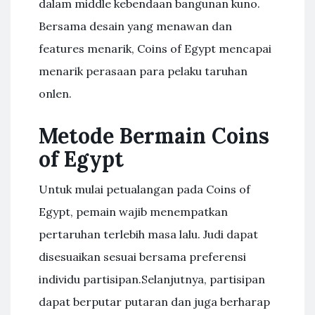
dalam middle kebendaan bangunan kuno.
Bersama desain yang menawan dan
features menarik, Coins of Egypt mencapai
menarik perasaan para pelaku taruhan
onlen.
Metode Bermain Coins
of Egypt
Untuk mulai petualangan pada Coins of
Egypt, pemain wajib menempatkan
pertaruhan terlebih masa lalu. Judi dapat
disesuaikan sesuai bersama preferensi
individu partisipan.Selanjutnya, partisipan
dapat berputar putaran dan juga berharap