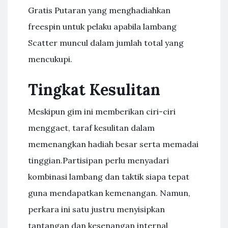
Gratis Putaran yang menghadiahkan
freespin untuk pelaku apabila lambang
Scatter muncul dalam jumlah total yang
mencukupi.
Tingkat Kesulitan
Meskipun gim ini memberikan ciri-ciri
menggaet, taraf kesulitan dalam
memenangkan hadiah besar serta memadai
tinggian.Partisipan perlu menyadari
kombinasi lambang dan taktik siapa tepat
guna mendapatkan kemenangan. Namun,
perkara ini satu justru menyisipkan
tantangan dan kesenangan internal