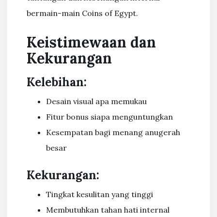
bermain-main Coins of Egypt.
Keistimewaan dan
Kekurangan
Kelebihan:
Desain visual apa memukau
Fitur bonus siapa menguntungkan
Kesempatan bagi menang anugerah
besar
Kekurangan:
Tingkat kesulitan yang tinggi
Membutuhkan tahan hati internal