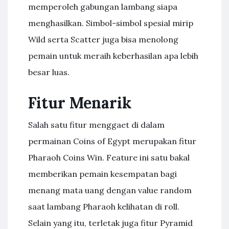
memperoleh gabungan lambang siapa
menghasilkan. Simbol-simbol spesial mirip
Wild serta Scatter juga bisa menolong
pemain untuk meraih keberhasilan apa lebih
besar luas.
Fitur Menarik
Salah satu fitur menggaet di dalam
permainan Coins of Egypt merupakan fitur
Pharaoh Coins Win. Feature ini satu bakal
memberikan pemain kesempatan bagi
menang mata uang dengan value random
saat lambang Pharaoh kelihatan di roll.
Selain yang itu, terletak juga fitur Pyramid