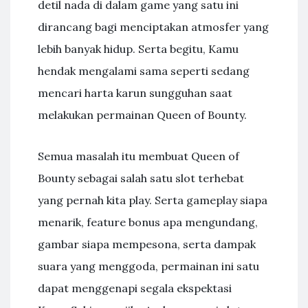
detil nada di dalam game yang satu ini
dirancang bagi menciptakan atmosfer yang
lebih banyak hidup. Serta begitu, Kamu
hendak mengalami sama seperti sedang
mencari harta karun sungguhan saat
melakukan permainan Queen of Bounty.
Semua masalah itu membuat Queen of
Bounty sebagai salah satu slot terhebat
yang pernah kita play. Serta gameplay siapa
menarik, feature bonus apa mengundang,
gambar siapa mempesona, serta dampak
suara yang menggoda, permainan ini satu
dapat menggenapi segala ekspektasi