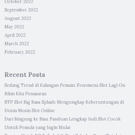
October 2022
September 2022
August 2022
May 2022
April 2022
March 2022
February 2022
Recent Posts
Sedang Trend di Kalangan Pemain: Fenomena Slot Lagi On
Bikin Kita Penasaran
RTP Slot Big Bass Splash: Mengungkap Keberuntungan di
Dunia Mesin Slot Online
Dari Bingung ke Bisa: Panduan Lengkap Judi Slot Cocok
Untuk Pemula yang Ingin Mulai