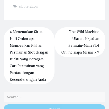
slot tergacor
Menemukan Situs
The Wild Machine
Judi Onlen apa
Ulasan: Kejadian
Memberikan Pilihan
Bermain-Main Slot
Permainan Slot dengan
Online siapa Menarik
Judul yang Beragam:
Cari Permainan yang
Pantas dengan
Kecenderungan Anda