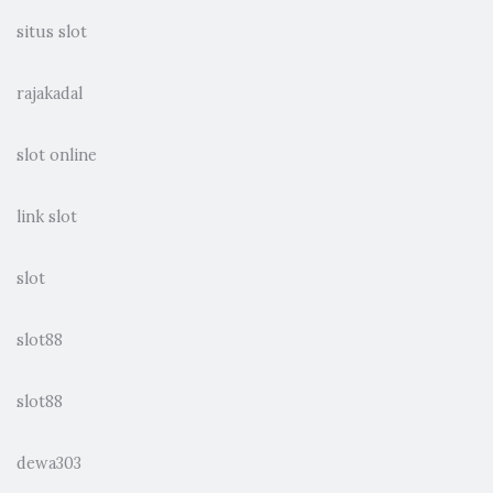
situs slot
rajakadal
slot online
link slot
slot
slot88
slot88
dewa303