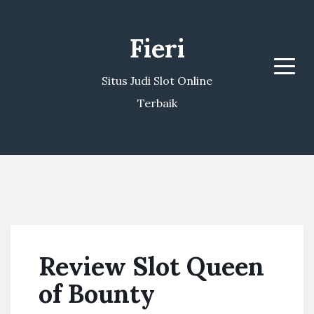
Fieri
Menu
Situs Judi Slot Online
Terbaik
Review Slot Queen
of Bounty