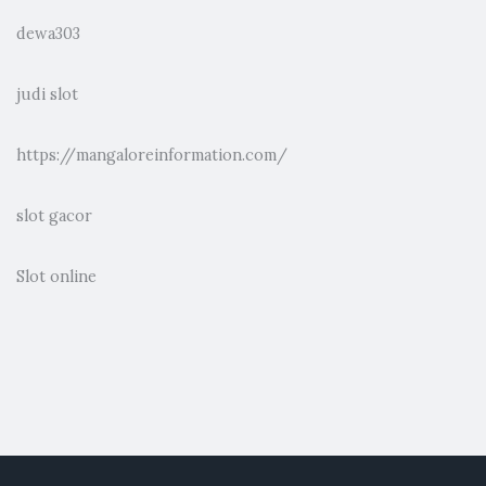
dewa303
judi slot
https://mangaloreinformation.com/
slot gacor
Slot online