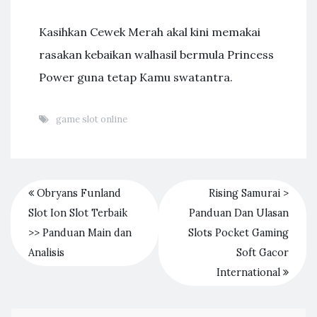
Kasihkan Cewek Merah akal kini memakai
rasakan kebaikan walhasil bermula Princess
Power guna tetap Kamu swatantra.
game slot online
Obryans Funland
Rising Samurai >
Slot Ion Slot Terbaik
Panduan Dan Ulasan
>> Panduan Main dan
Slots Pocket Gaming
Analisis
Soft Gacor
International