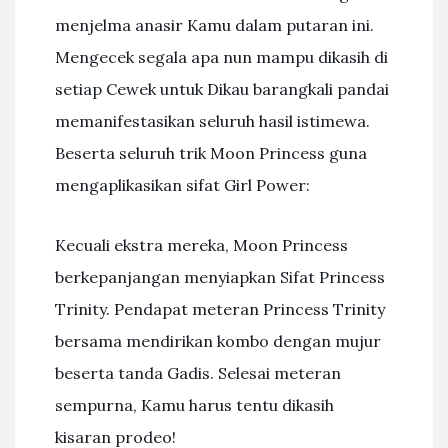
menjelma anasir Kamu dalam putaran ini.
Mengecek segala apa nun mampu dikasih di
setiap Cewek untuk Dikau barangkali pandai
memanifestasikan seluruh hasil istimewa.
Beserta seluruh trik Moon Princess guna
mengaplikasikan sifat Girl Power:
Kecuali ekstra mereka, Moon Princess
berkepanjangan menyiapkan Sifat Princess
Trinity. Pendapat meteran Princess Trinity
bersama mendirikan kombo dengan mujur
beserta tanda Gadis. Selesai meteran
sempurna, Kamu harus tentu dikasih
kisaran prodeo!