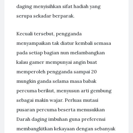
daging menyisihkan sifat hadiah yang
serupa sekadar berparak.
Kecuali tersebut, pengganda
menyampaikan tak diatur kembali semasa
pada setiap bagian nun melambangkan
kalau gamer mempunyai angin buat
memperoleh pengganda sampai 20
mungkin ganda selama masa babak
percuma berikut, menyusun arti gembung
sebagai makin wajar. Perluas mutasi
pusaran percuma beserta menusukkan
Darah daging imbuhan guna preferensi
membangkitkan kekayaan dengan sebanyak