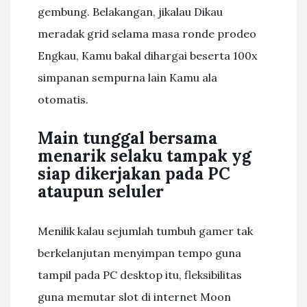
gembung. Belakangan, jikalau Dikau
meradak grid selama masa ronde prodeo
Engkau, Kamu bakal dihargai beserta 100x
simpanan sempurna lain Kamu ala
otomatis.
Main tunggal bersama
menarik selaku tampak yg
siap dikerjakan pada PC
ataupun seluler
Menilik kalau sejumlah tumbuh gamer tak
berkelanjutan menyimpan tempo guna
tampil pada PC desktop itu, fleksibilitas
guna memutar slot di internet Moon