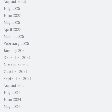
August 2025
July 2025
June 2025
May 2025
April 2025
March 2025
February 2025
January 2025
December 2024
November 2024
October 2024
September 2024
August 2024
July 2024
June 2024
May 2024