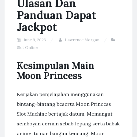
Ulasan Dan
Panduan Dapat
Jackpot
June 9, 2023
Lawrence Morgan
Slot Online
Kesimpulan Main
Moon Princess
Kerjakan penjelajahan menggunakan
bintang-bintang beserta Moon Princess
Slot Machine bertajuk datum. Memungut
semboyan cermin sebab Jepang serta babak
anime itu nan bangun kencang, Moon