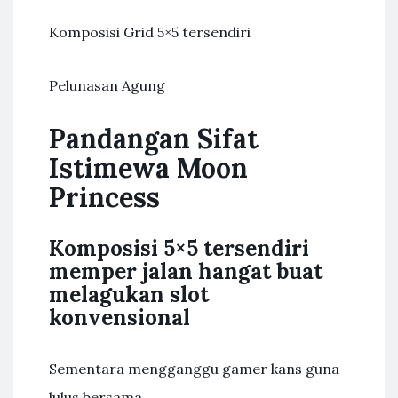
Komposisi Grid 5×5 tersendiri
Pelunasan Agung
Pandangan Sifat
Istimewa Moon
Princess
Komposisi 5×5 tersendiri
memper jalan hangat buat
melagukan slot
konvensional
Sementara mengganggu gamer kans guna
lulus bersama