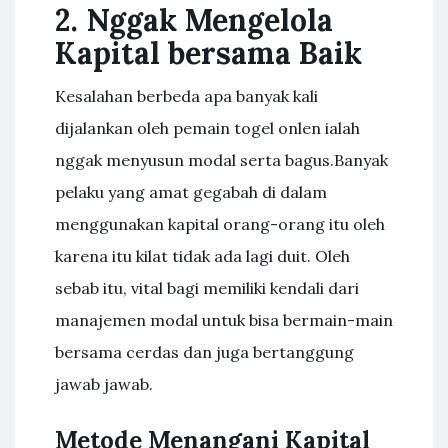
2. Nggak Mengelola
Kapital bersama Baik
Kesalahan berbeda apa banyak kali
dijalankan oleh pemain togel onlen ialah
nggak menyusun modal serta bagus.Banyak
pelaku yang amat gegabah di dalam
menggunakan kapital orang-orang itu oleh
karena itu kilat tidak ada lagi duit. Oleh
sebab itu, vital bagi memiliki kendali dari
manajemen modal untuk bisa bermain-main
bersama cerdas dan juga bertanggung
jawab jawab.
Metode Menangani Kapital