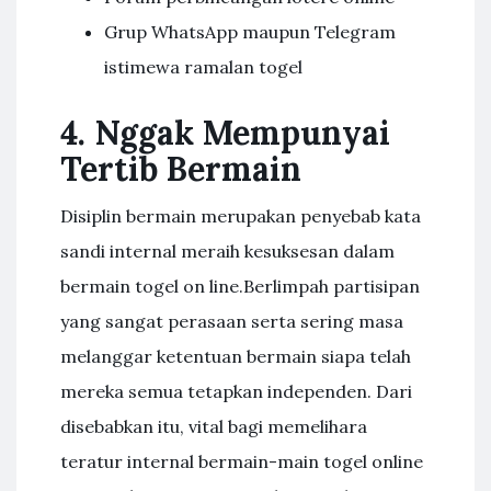
Grup WhatsApp maupun Telegram
istimewa ramalan togel
4. Nggak Mempunyai
Tertib Bermain
Disiplin bermain merupakan penyebab kata
sandi internal meraih kesuksesan dalam
bermain togel on line.Berlimpah partisipan
yang sangat perasaan serta sering masa
melanggar ketentuan bermain siapa telah
mereka semua tetapkan independen. Dari
disebabkan itu, vital bagi memelihara
teratur internal bermain-main togel online