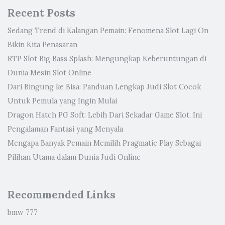
Recent Posts
Sedang Trend di Kalangan Pemain: Fenomena Slot Lagi On
Bikin Kita Penasaran
RTP Slot Big Bass Splash: Mengungkap Keberuntungan di
Dunia Mesin Slot Online
Dari Bingung ke Bisa: Panduan Lengkap Judi Slot Cocok
Untuk Pemula yang Ingin Mulai
Dragon Hatch PG Soft: Lebih Dari Sekadar Game Slot, Ini
Pengalaman Fantasi yang Menyala
Mengapa Banyak Pemain Memilih Pragmatic Play Sebagai
Pilihan Utama dalam Dunia Judi Online
Recommended Links
bmw 777