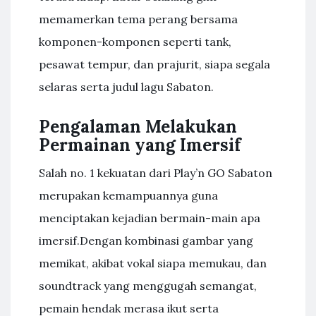
memamerkan tema perang bersama
komponen-komponen seperti tank,
pesawat tempur, dan prajurit, siapa segala
selaras serta judul lagu Sabaton.
Pengalaman Melakukan
Permainan yang Imersif
Salah no. 1 kekuatan dari Play’n GO Sabaton
merupakan kemampuannya guna
menciptakan kejadian bermain-main apa
imersif.Dengan kombinasi gambar yang
memikat, akibat vokal siapa memukau, dan
soundtrack yang menggugah semangat,
pemain hendak merasa ikut serta