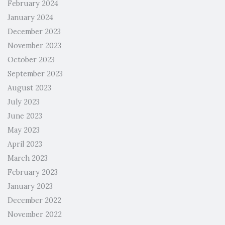
February 2024
January 2024
December 2023
November 2023
October 2023
September 2023
August 2023
July 2023
June 2023
May 2023
April 2023
March 2023
February 2023
January 2023
December 2022
November 2022