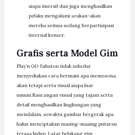
siapa imersif dan juga menghasilkan
pelaku mengalami seakan-akan
mereka semua sedang berpartisipasi
internal konser.
Grafis serta Model Gim
Play’n GO Sabaton tidak sekedar
menyediakan cara bermain apa memesona,
akan tetapi serta visual siapa luar
umum.Rancangan visual yang tajam serta
detail menghasilkan lingkungan yang
mendalam, sewaktu gambar bergerak apa
halus menciptakan masing-masing putaran
terasa hidup. Latar belakang gim