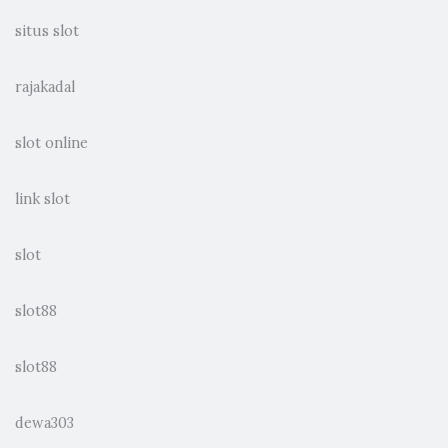
situs slot
rajakadal
slot online
link slot
slot
slot88
slot88
dewa303