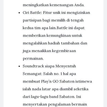
meningkatkan kemenangan Anda.
Ciri Battle: Fitur unik ini mengizinkan
partisipan bagi memilih di tengah
kedua tim apa lain.Battle ini dapat
memberikan kemungkinan untuk
mengalahkan hadiah tambahan dan
juga menaikkan kegembiraan
permainan.
Soundtrack siapa Menyentuh
Semangat: Salah no. 1 hal apa
membuat Play’n GO Sabaton istimewa
ialah nada latar apa diambil seketika
dari lagu-lagu band Sabaton. Ini
menyertakan pengalaman bermain