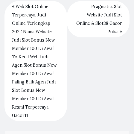
Web Slot Online
Pragmatic: Slot
Terpercaya, Judi
Website Judi Slot
Online Terlengkap
Online & Slot88 Gacor
2022 Nama Website
Pulsa
Judi Slot Bonus New
Member 100 Di Awal
To Kecil Web Judi
Agen Slot Bonus New
Member 100 Di Awal
Paling Baik Agen Judi
Slot Bonus New
Member 100 Di Awal
Resmi Terpercaya
Gacor11