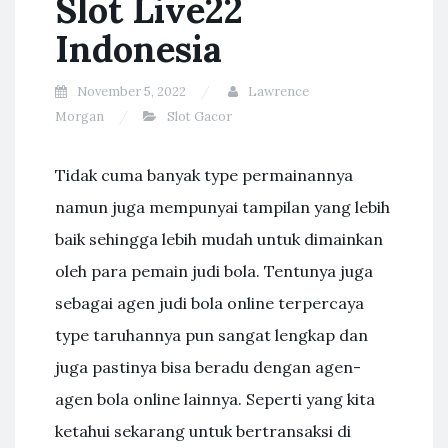
Slot Live22
Indonesia
November 5, 2022
Lawrence
Morgan
Slot Gacor
Tidak cuma banyak type permainannya
namun juga mempunyai tampilan yang lebih
baik sehingga lebih mudah untuk dimainkan
oleh para pemain judi bola. Tentunya juga
sebagai agen judi bola online terpercaya
type taruhannya pun sangat lengkap dan
juga pastinya bisa beradu dengan agen-
agen bola online lainnya. Seperti yang kita
ketahui sekarang untuk bertransaksi di