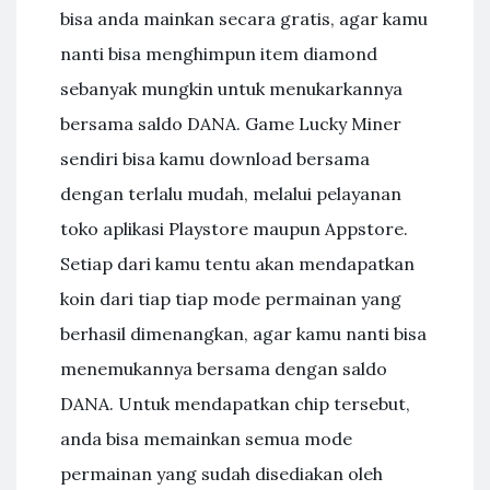
bisa anda mainkan secara gratis, agar kamu
nanti bisa menghimpun item diamond
sebanyak mungkin untuk menukarkannya
bersama saldo DANA. Game Lucky Miner
sendiri bisa kamu download bersama
dengan terlalu mudah, melalui pelayanan
toko aplikasi Playstore maupun Appstore.
Setiap dari kamu tentu akan mendapatkan
koin dari tiap tiap mode permainan yang
berhasil dimenangkan, agar kamu nanti bisa
menemukannya bersama dengan saldo
DANA. Untuk mendapatkan chip tersebut,
anda bisa memainkan semua mode
permainan yang sudah disediakan oleh