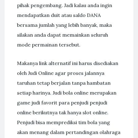
pihak pengembang. Jadi kalau anda ingin
mendapatkan duit atau saldo DANA
bersama jumlah yang lebih banyak, maka
silakan anda dapat memainkan seluruh
mode permainan tersebut.
Makanya link alternatif ini harus disediakan
oleh Judi Online agar proses jalannya
taruhan tetap berjalan tanpa hambatan
setiap harinya. Judi bola online merupakan
game judi favorit para penjudi penjudi
online berikutnya tak hanya slot online.
Penjudi bisa memprediksi tim bola yang
akan menang dalam pertandingan olahraga