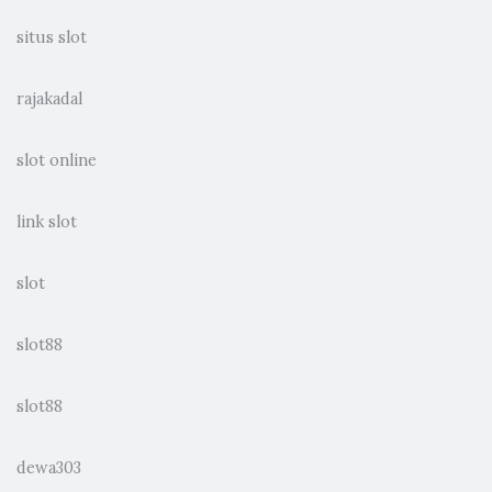
situs slot
rajakadal
slot online
link slot
slot
slot88
slot88
dewa303