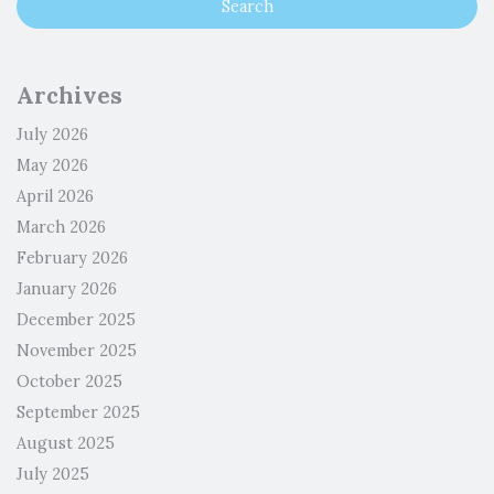
Archives
July 2026
May 2026
April 2026
March 2026
February 2026
January 2026
December 2025
November 2025
October 2025
September 2025
August 2025
July 2025