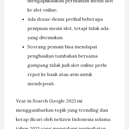
mengaplikasikan permainan mesin slot
ke slot online.
Ada desas-desus perihal beberapa
penipuan mesin slot, tetapi tidak ada
yang ditemukan.
Seorang pemain bisa mendapat
penghasilan tambahan bersama
gampang tidak judi slot online perlu
repot ke bank atau atm untuk
mendeposit.
Year in Search Google 2021 ini
menggambarkan topik yang trending dan
kerap dicari oleh netizen Indonesia selama
tahun 2021 yang mengalami peningkatan