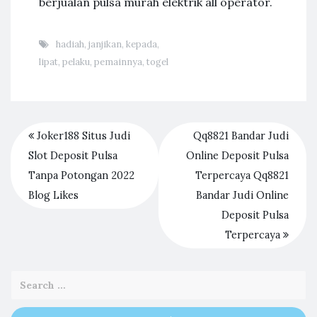
berjualan pulsa murah elektrik all operator.
hadiah
,
janjikan
,
kepada
,
lipat
,
pelaku
,
pemainnya
,
togel
Joker188 Situs Judi
Qq8821 Bandar Judi
Slot Deposit Pulsa
Online Deposit Pulsa
Tanpa Potongan 2022
Terpercaya Qq8821
Blog Likes
Bandar Judi Online
Deposit Pulsa
Terpercaya