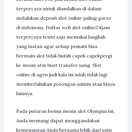
terpercaya untuk diandalkan di dalam
melalukan deposit slot online paling gacor
di indonesia. Daftar web slot online24jam
terpercaya tentu saja memakai langkah
yang instan agar setiap pemain bisa
bermain slot tidak butuh capek capekpergi
ke mesin atm buat transfer uang. Slot
online di agen judi kala ini udah tidak lagi
memberlakukan potongan admin atau biaya
lainnya.
Pada putaran bonus mesin slot Olympus ini,
Anda memang dapat menggandakan
kemenangan Anda bersama lebih dari satu