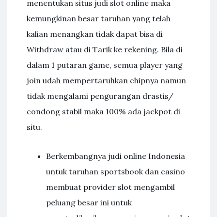
menentukan situs judi slot online maka
kemungkinan besar taruhan yang telah
kalian menangkan tidak dapat bisa di
Withdraw atau di Tarik ke rekening. Bila di
dalam 1 putaran game, semua player yang
join udah mempertaruhkan chipnya namun
tidak mengalami pengurangan drastis/
condong stabil maka 100% ada jackpot di
situ.
Berkembangnya judi online Indonesia
untuk taruhan sportsbook dan casino
membuat provider slot mengambil
peluang besar ini untuk