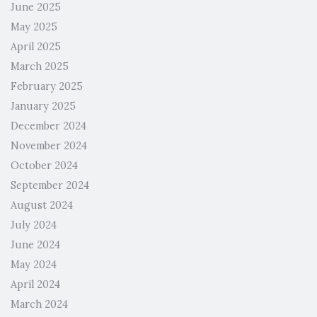
June 2025
May 2025
April 2025
March 2025
February 2025
January 2025
December 2024
November 2024
October 2024
September 2024
August 2024
July 2024
June 2024
May 2024
April 2024
March 2024