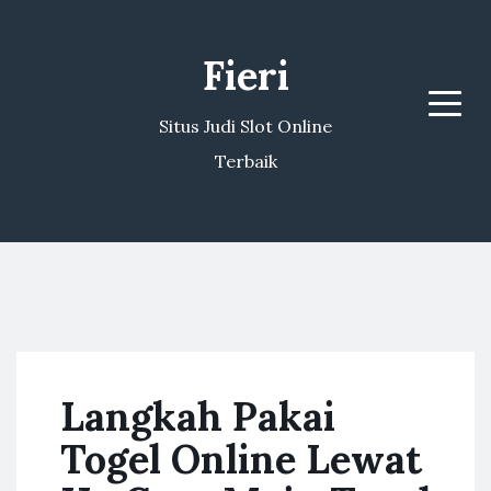
Fieri
Menu
Situs Judi Slot Online
Terbaik
Langkah Pakai
Togel Online Lewat