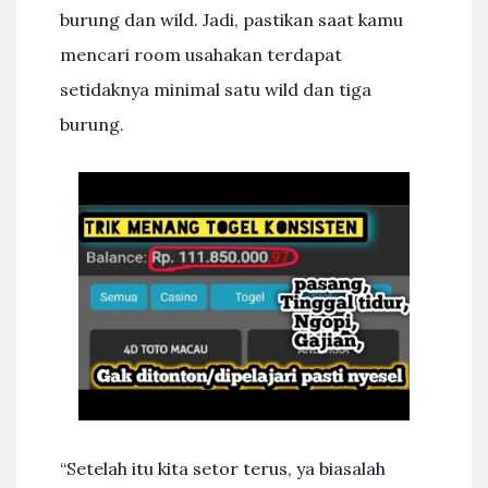
burung dan wild. Jadi, pastikan saat kamu
mencari room usahakan terdapat
setidaknya minimal satu wild dan tiga
burung.
“Setelah itu kita setor terus, ya biasalah