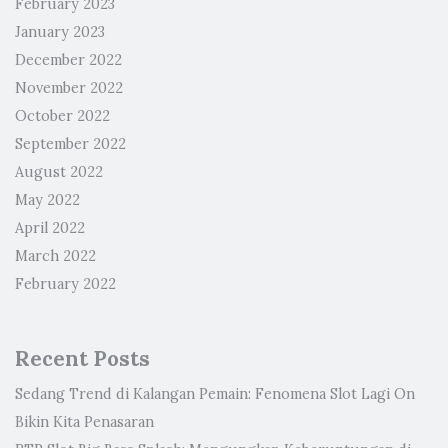
February 2023
January 2023
December 2022
November 2022
October 2022
September 2022
August 2022
May 2022
April 2022
March 2022
February 2022
Recent Posts
Sedang Trend di Kalangan Pemain: Fenomena Slot Lagi On
Bikin Kita Penasaran