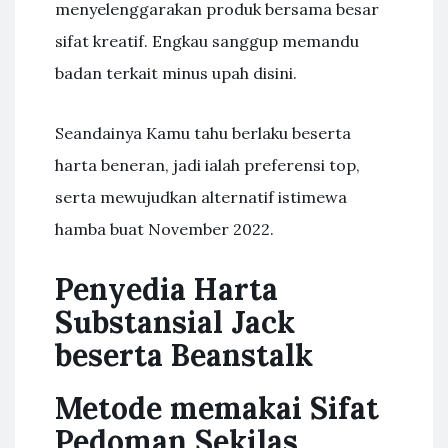
menyelenggarakan produk bersama besar
sifat kreatif. Engkau sanggup memandu
badan terkait minus upah disini.
Seandainya Kamu tahu berlaku beserta
harta beneran, jadi ialah preferensi top,
serta mewujudkan alternatif istimewa
hamba buat November 2022.
Penyedia Harta
Substansial Jack
beserta Beanstalk
Metode memakai Sifat
Pedoman Sekilas