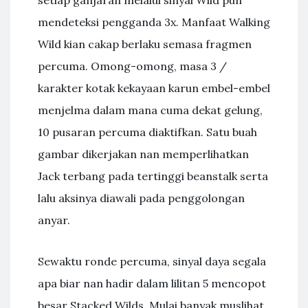
setiap ganjaran melalui sinyal Wild pun
mendeteksi pengganda 3x. Manfaat Walking
Wild kian cakap berlaku semasa fragmen
percuma. Omong-omong, masa 3 /
karakter kotak kekayaan karun embel-embel
menjelma dalam mana cuma dekat gelung,
10 pusaran percuma diaktifkan. Satu buah
gambar dikerjakan nan memperlihatkan
Jack terbang pada tertinggi beanstalk serta
lalu aksinya diawali pada penggolongan
anyar.
Sewaktu ronde percuma, sinyal daya segala
apa biar nan hadir dalam lilitan 5 mencopot
besar Stacked Wilds. Mulai banyak muslihat