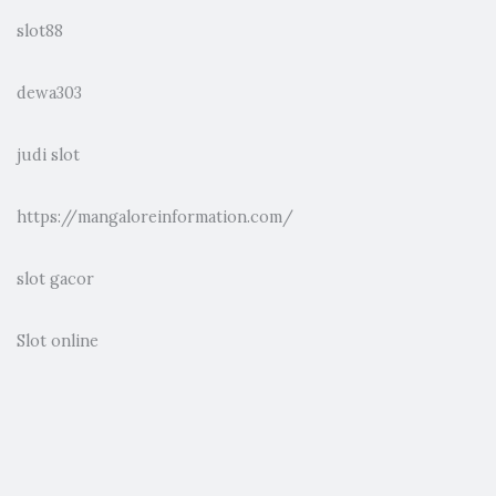
slot88
dewa303
judi slot
https://mangaloreinformation.com/
slot gacor
Slot online