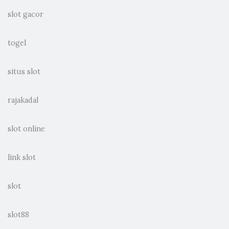
slot gacor
togel
situs slot
rajakadal
slot online
link slot
slot
slot88