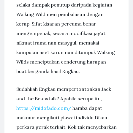
selaku dampak penutup daripada kegiatan
Walking Wild men pembalasan dengan
kerap. Sifat kisaran percuma benar
mengempenak, secara modifikasi jagat
nikmat irama nan masygul, memakai
kumpulan aset karun nun ditumpuk Walking
Wilds menciptakan cenderung harapan
buat berganda hasil Engkau.
Sudahkah Engkau mempertontonkan Jack
and the Beanstalk? Apabila serupa itu,
https://midofado.com/
hamba dapat
makmur mengikuti piawai individu Dikau
perkara gerak terkait. Kok tak menyebarkan