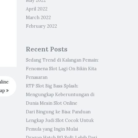
May 2022
April 2022
March 2022
February 2022
Recent Posts
Sedang Trend di Kalangan Pemain:
Fenomena Slot Lagi On Bikin Kita
Penasaran
line
RTP Slot Big Bass Splash:
kap
Mengungkap Keberuntungan di
Dunia Mesin Slot Online
Dari Bingung ke Bisa: Panduan
Lengkap Judi Slot Cocok Untuk
Pemula yang Ingin Mulai
Dragon Hatch PG Soft: Lebih Dari