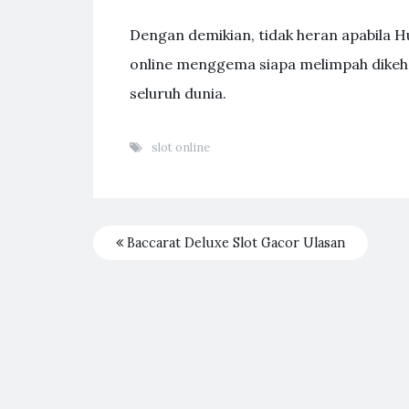
Dengan demikian, tidak heran apabila H
online menggema siapa melimpah dikeh
seluruh dunia.
slot online
Baccarat Deluxe Slot Gacor Ulasan