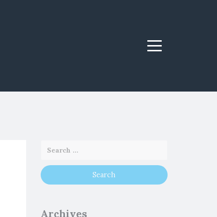
Menu
Archives