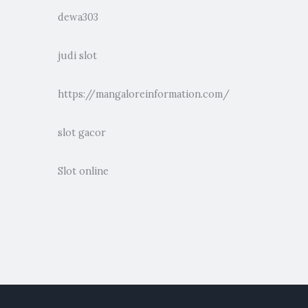
dewa303
judi slot
https://mangaloreinformation.com/
slot gacor
Slot online