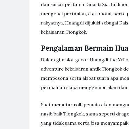
dan kaisar pertama Dinasti Xia. Ia dih
mengenai pertanian, astronomi, serta p
rakyatnya, Huangdi dijuluki sebagai Ka
kekaisaran Tiongkok.
Pengalaman Bermain Huan
Dalam gim slot gacor Huangdi the Yell
adventure kekaisaran antik Tiongkok d
mempesona serta akibat suara apa men
permainan siapa menggembirakan dan 
Saat memutar roll, pemain akan mengu
nasib baik Tiongkok, sama seperti dragon,
yang tidak sama serta bisa menyampaik