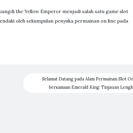
uangdi the Yellow Emperor menjadi salah satu game slot
endaki oleh sekumpulan penyuka permainan on line pada
Selamat Datang pada Alam Permainan Slot On
bersamaan Emerald King: Tinjauan Leng