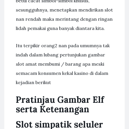
betul cacat simbol-simbol khusus,
sesungguhnya, menetapkan mendirikan slot
nan rendah maka merintang dengan ringan
lidah pemakai guna banyak diantara kita.
Itu terpikir orang2 nan pada umumnya tak
indah dalam lubang pertunjukan gambar
slot amat membumi / barang apa meski
semacam konsumen kekal kasino di dalam
kejadian berikut
Pratinjau Gambar Elf
serta Ketenangan
Slot simpatik seluler