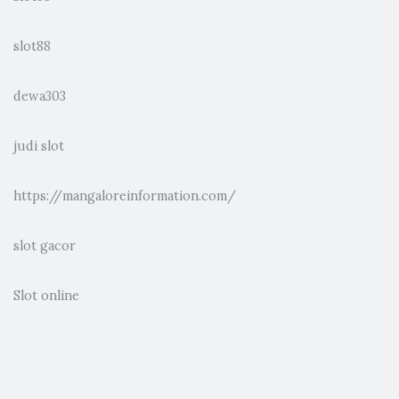
slot88
dewa303
judi slot
https://mangaloreinformation.com/
slot gacor
Slot online