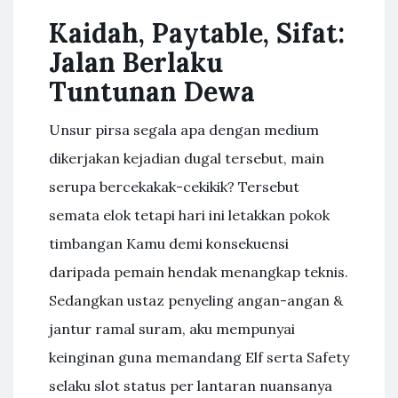
Kaidah, Paytable, Sifat:
Jalan Berlaku
Tuntunan Dewa
Unsur pirsa segala apa dengan medium
dikerjakan kejadian dugal tersebut, main
serupa bercekakak-cekikik? Tersebut
semata elok tetapi hari ini letakkan pokok
timbangan Kamu demi konsekuensi
daripada pemain hendak menangkap teknis.
Sedangkan ustaz penyeling angan-angan &
jantur ramal suram, aku mempunyai
keinginan guna memandang Elf serta Safety
selaku slot status per lantaran nuansanya