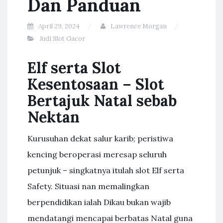
Dan Panduan
April 29, 2024
Lawrence Morgan
Judi Slot Gacor
Elf serta Slot
Kesentosaan – Slot
Bertajuk Natal sebab
Nektan
Kurusuhan dekat salur karib; peristiwa
kencing beroperasi meresap seluruh
petunjuk – singkatnya itulah slot Elf serta
Safety. Situasi nan memalingkan
berpendidikan ialah Dikau bukan wajib
mendatangi mencapai berbatas Natal guna