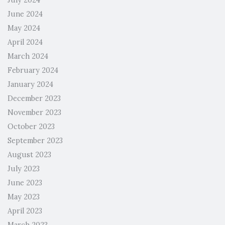
July 2024
June 2024
May 2024
April 2024
March 2024
February 2024
January 2024
December 2023
November 2023
October 2023
September 2023
August 2023
July 2023
June 2023
May 2023
April 2023