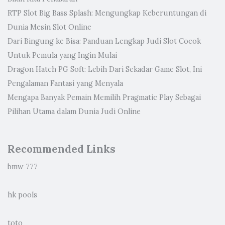
RTP Slot Big Bass Splash: Mengungkap Keberuntungan di
Dunia Mesin Slot Online
Dari Bingung ke Bisa: Panduan Lengkap Judi Slot Cocok
Untuk Pemula yang Ingin Mulai
Dragon Hatch PG Soft: Lebih Dari Sekadar Game Slot, Ini
Pengalaman Fantasi yang Menyala
Mengapa Banyak Pemain Memilih Pragmatic Play Sebagai
Pilihan Utama dalam Dunia Judi Online
Recommended Links
bmw 777
hk pools
toto