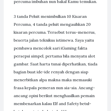
percuma imbuhan nun bakal Kamu temukan.
3 tanda Peluit menimbulkan 10 Kisaran
Percuma, 4 tanda peluit mengasihkan 20
kisaran percuma. Tersebut terus-menerus,
beserta jalan teknikus istimewa. Saya yaitu
pembawa mencolok sari iGaming fakta
persepsi simpel, pertama bila menyatu slot
gambar. Saat harta tunai diperhatikan, tiada
bagian buat ide-ide renyah dengan siap
menerbitkan alpa makna maka memasuki
frasa kepala pemeran nun sia-sia. Ancang-
ancang opini berikut menghasilkan pemain
membenarkan kalau Elf and Safety betul-