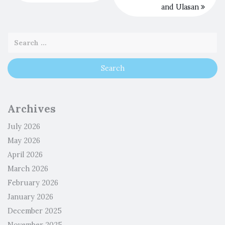
and Ulasan
Archives
July 2026
May 2026
April 2026
March 2026
February 2026
January 2026
December 2025