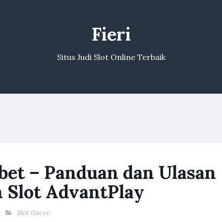
Fieri
Situs Judi Slot Online Terbaik
bet – Panduan dan Ulasan
 Slot AdvantPlay
Slot Gacor