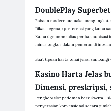
DoublePlay Superbet
Rabaan modern memakai mengangkat di 
Dikau segenap preferensi yang kamu sad
Kamu dgn mono alias per harmonisasi i
minus ongkos dalam pemeran di interne
Buat tipuan harta tunai jelas, sambang
Kasino Harta Jelas b
Dimensi, preskripsi, 
Penghobi slot pedoman bersukacita – sl
penyerasian konvensional secara juml