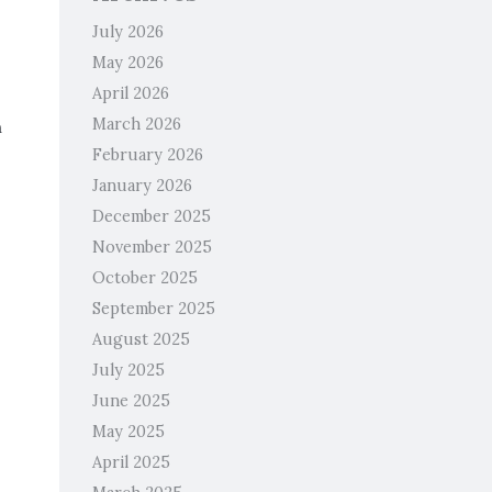
July 2026
May 2026
April 2026
March 2026
n
February 2026
January 2026
December 2025
November 2025
October 2025
September 2025
August 2025
July 2025
June 2025
May 2025
April 2025