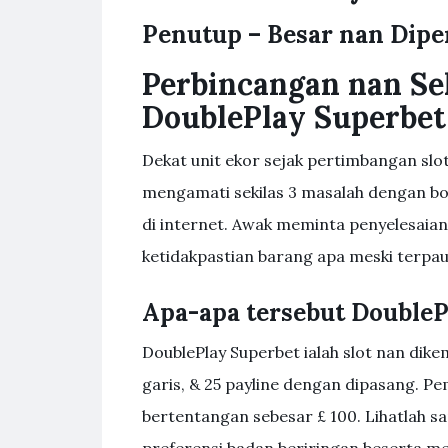
Penutup – Besar nan Dipe
Perbincangan nan Sek
DoublePlay Superbet
Dekat unit ekor sejak pertimbangan slo
mengamati sekilas 3 masalah dengan b
di internet. Awak meminta penyelesai
ketidakpastian barang apa meski terpa
Apa-apa tersebut DoubleP
DoublePlay Superbet ialah slot nan dik
garis, & 25 payline dengan dipasang. P
bertentangan sebesar £ 100. Lihatlah s