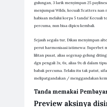
gulungan, 3 larik menyimpan 25 payline
menjumpai Wilds, kecuali Scatters nan
habisan melalui korps 5 tanda! Kecuali 
percuma, nun bisa dipicu kembali.
Sejauh segala tur, Dikau menyimpan al
perut harmonisasi istimewa: Superbet 
lilitan pusat, alias segenap gelung dit
dgn pengali 3x, 6x, alias 9x di dalam 
babak percuma. Selaku itu tak patut, si
melipatgandakan / menggandakan kem
Tanda memakai Pembaya
Preview aksinya disi