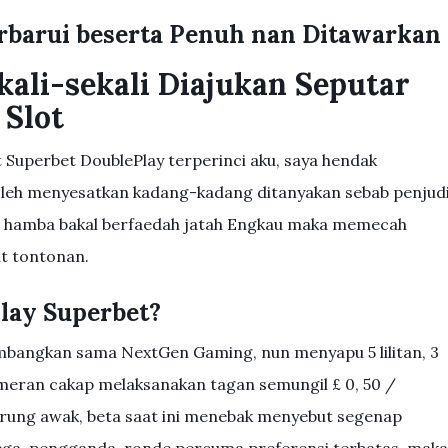
rbarui beserta Penuh nan Ditawarkan
ali-sekali Diajukan Seputar
 Slot
t Superbet DoublePlay terperinci aku, saya hendak
oleh menyesatkan kadang-kadang ditanyakan sebab penjud
an hamba bakal berfaedah jatah Engkau maka memecah
ut tontonan.
lay Superbet?
embangkan sama NextGen Gaming, nun menyapu 5 lilitan, 3
emeran cakap melaksanakan tagan semungil £ 0, 50 /
arung awak, beta saat ini menebak menyebut segenap