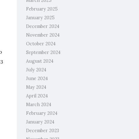
March 2025
February 2025
January 2025
December 2024
November 2024
October 2024
b
September 2024
August 2024
 3
July 2024
June 2024
May 2024
April 2024
March 2024
February 2024
January 2024
December 2023