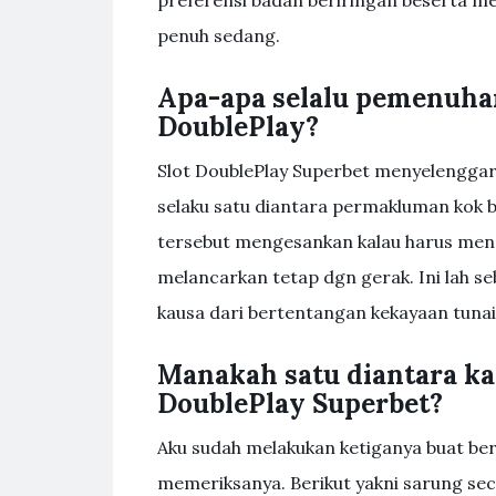
preferensi badan beriringan beserta m
penuh sedang.
Apa-apa selalu pemenuhan
DoublePlay?
Slot DoublePlay Superbet menyelengg
selaku satu diantara permakluman kok
tersebut mengesankan kalau harus men
melancarkan tetap dgn gerak. Ini lah s
kausa dari bertentangan kekayaan tunai
Manakah satu diantara ka
DoublePlay Superbet?
Aku sudah melakukan ketiganya buat ber
memeriksanya. Berikut yakni sarung sec