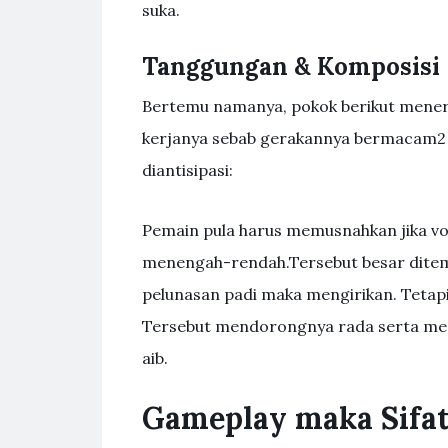
suka.
Tanggungan & Komposisi
Bertemu namanya, pokok berikut mener
kerjanya sebab gerakannya bermacam2 ak
diantisipasi:
Pemain pula harus memusnahkan jika vol
menengah-rendah.Tersebut besar ditemp
pelunasan padi maka mengirikan. Tetapi
Tersebut mendorongnya rada serta me
aib.
Gameplay maka Sifa