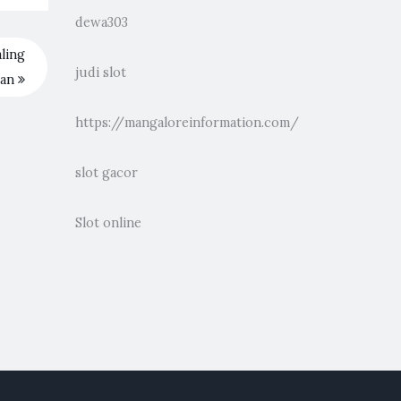
dewa303
ling
judi slot
san
https://mangaloreinformation.com/
slot gacor
Slot online