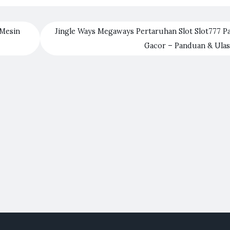
 Mesin
Jingle Ways Megaways Pertaruhan Slot Slot777 Pa
Gacor – Panduan & Ula