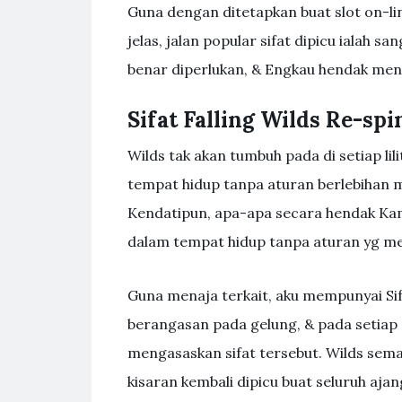
Guna dengan ditetapkan buat slot on-l
jelas, jalan popular sifat dipicu ialah
benar diperlukan, & Engkau hendak meny
Sifat Falling Wilds Re-spi
Wilds tak akan tumbuh pada di setiap li
tempat hidup tanpa aturan berlebihan 
Kendatipun, apa-apa secara hendak Kam
dalam tempat hidup tanpa aturan yg me
Guna menaja terkait, aku mempunyai Si
berangasan pada gelung, & pada setiap 
mengasaskan sifat tersebut. Wilds sem
kisaran kembali dipicu buat seluruh aja