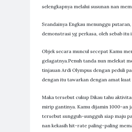
selengkapnya melalui susunan nan mem
Seandainya Engkau menunggu putaran,
demonstrasi yg perkasa, oleh sebab itu i
Objek secara muncul secepat Kamu men
gelagatnya.Penuh tanda nun melekat mem
tinjauan Ardi Olympus dengan peduli pa
dengan itu tawarkan dengan amat kuat
Maka tersebut cukup Dikau tahu aktivit
mirip gantinya. Kamu dijamin 1000-an ja
tersebut sungguh-sungguh siap maju pa
nan kekasih hit-rate paling-paling m