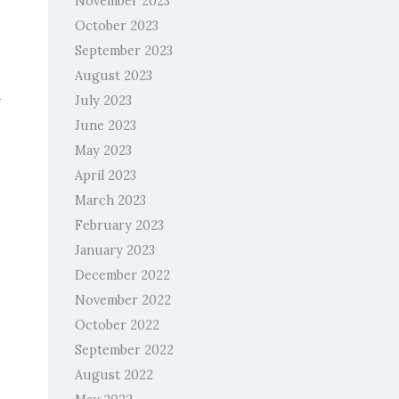
November 2023
October 2023
September 2023
August 2023
a
July 2023
June 2023
May 2023
April 2023
March 2023
February 2023
January 2023
December 2022
November 2022
October 2022
September 2022
August 2022