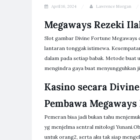
April 16, 2024
Lawrence Morgan
Megaways Rezeki Ila
Slot gambar Divine Fortune Megaways d
lantaran tonggak istimewa. Kesempatan
dalam pada setiap babak. Metode buat 
mengindra gaya buat menyungguhkan jik
Kasino secara Divin
Pembawa Megaways R
Pemeran bisa jadi bukan tahu menjemu
yg menjelma sentral mitologi Yunani.O
untuk orang2, serta aku tak siap mengel