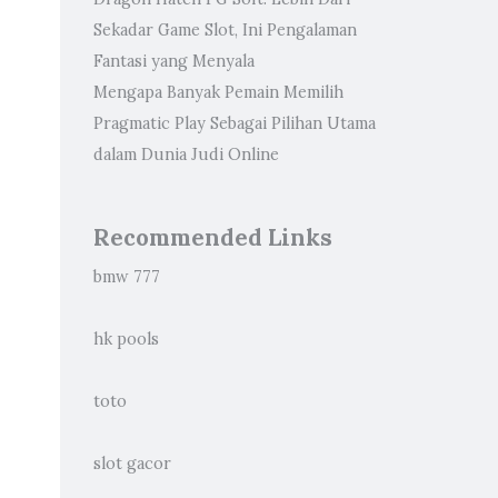
Sekadar Game Slot, Ini Pengalaman
Fantasi yang Menyala
Mengapa Banyak Pemain Memilih
Pragmatic Play Sebagai Pilihan Utama
dalam Dunia Judi Online
Recommended Links
bmw 777
hk pools
toto
slot gacor