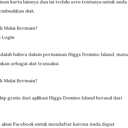
an kartu lainnya dan ini terlalu seru tentunya untuk anda
embuahkan duit.
k Mulai Bermain?
i Login
adalah bahwa dalam permainan Higgs Domino Island, mata
nakan sebagai alat transaksi.
k Mulai Bermain?
p gratis dari aplikasi Higgs Domino Island berasal dari
kun Facebook untuk mendaftar karena Anda dapat