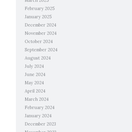
March 2025
February 2025
January 2025
December 2024
November 2024
October 2024
September 2024
August 2024
July 2024
June 2024
May 2024
April 2024
March 2024
February 2024
January 2024
December 2023