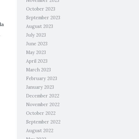
November 2023
October 2023
September 2023
da
August 2023
n
July 2023
June 2023
May 2023
April 2023
March 2023
February 2023
January 2023
December 2022
November 2022
October 2022
September 2022
August 2022