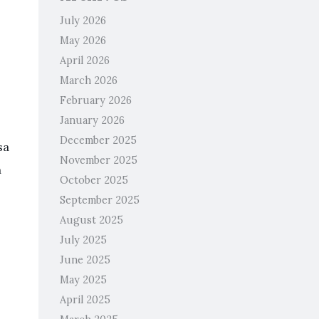
July 2026
May 2026
April 2026
March 2026
February 2026
January 2026
December 2025
sa
November 2025
n
October 2025
September 2025
August 2025
July 2025
June 2025
May 2025
April 2025