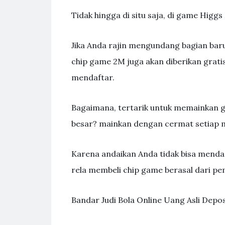
Tidak hingga di situ saja, di game Higg
Jika Anda rajin mengundang bagian baru
chip game 2M juga akan diberikan grati
mendaftar.
Bagaimana, tertarik untuk memainkan
besar? mainkan dengan cermat setiap 
Karena andaikan Anda tidak bisa menda
rela membeli chip game berasal dari p
Bandar Judi Bola Online Uang Asli Depos