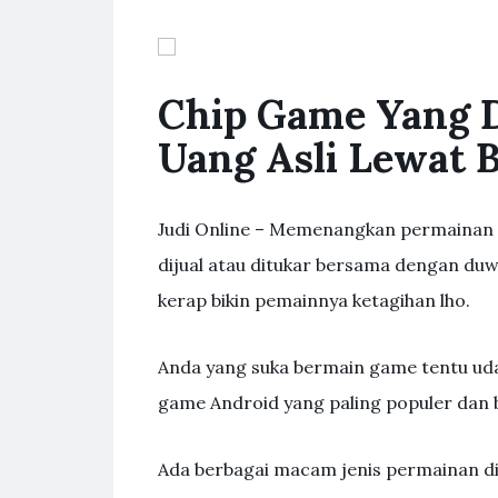
Chip Game Yang D
Uang Asli Lewat 
Judi Online – Memenangkan permainan 
dijual atau ditukar bersama dengan du
kerap bikin pemainnya ketagihan lho.
Anda yang suka bermain game tentu udah
game Android yang paling populer dan 
Ada berbagai macam jenis permainan di 