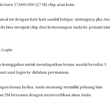
 baru 27.000.000 (27 M) chip atau koin.
wal ini dengan hati-hati sambil belajar, untungnya jika An
a bisa menjual chip dari kemenangan Anda ke pemain lai
i Login
ikan keunggulan untuk mendapatkan bonus modal bersifat 3
 hari saat login ke didalam permainan.
ngan bonus kedua, Anda memang memiliki peluang lain
an 2M bersama dengan memverifikasi akun Anda