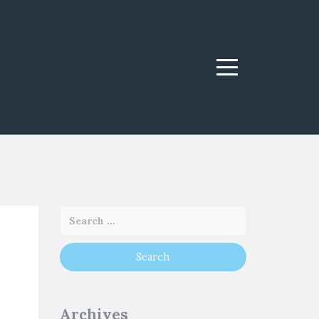
Menu
Archives