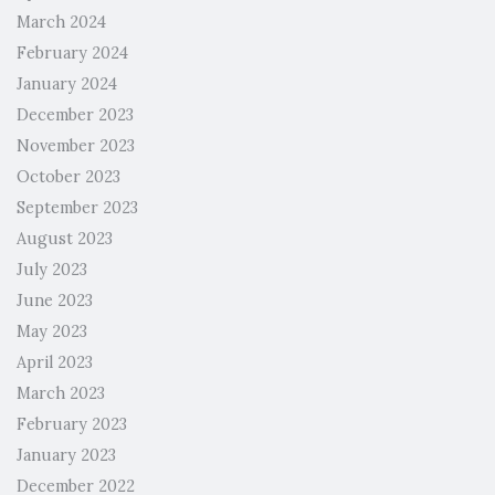
March 2024
February 2024
January 2024
December 2023
November 2023
October 2023
September 2023
August 2023
July 2023
June 2023
May 2023
April 2023
March 2023
February 2023
January 2023
December 2022