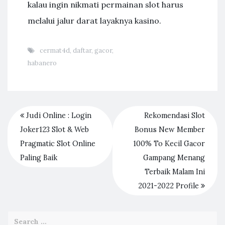
kalau ingin nikmati permainan slot harus
melalui jalur darat layaknya kasino.
cermat4d
,
daftar
,
gacor
,
habanero
Judi Online : Login
Rekomendasi Slot
Joker123 Slot & Web
Bonus New Member
Pragmatic Slot Online
100% To Kecil Gacor
Paling Baik
Gampang Menang
Terbaik Malam Ini
2021-2022 Profile