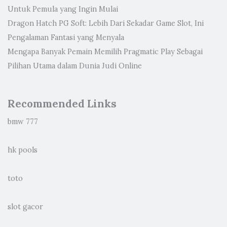
Untuk Pemula yang Ingin Mulai
Dragon Hatch PG Soft: Lebih Dari Sekadar Game Slot, Ini
Pengalaman Fantasi yang Menyala
Mengapa Banyak Pemain Memilih Pragmatic Play Sebagai
Pilihan Utama dalam Dunia Judi Online
Recommended Links
bmw 777
hk pools
toto
slot gacor