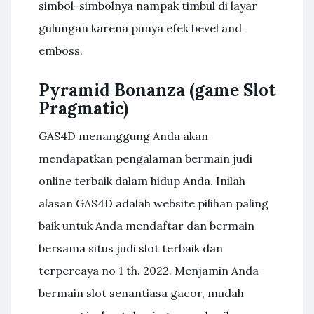
simbol-simbolnya nampak timbul di layar
gulungan karena punya efek bevel and
emboss.
Pyramid Bonanza (game Slot
Pragmatic)
GAS4D menanggung Anda akan
mendapatkan pengalaman bermain judi
online terbaik dalam hidup Anda. Inilah
alasan GAS4D adalah website pilihan paling
baik untuk Anda mendaftar dan bermain
bersama situs judi slot terbaik dan
terpercaya no 1 th. 2022. Menjamin Anda
bermain slot senantiasa gacor, mudah