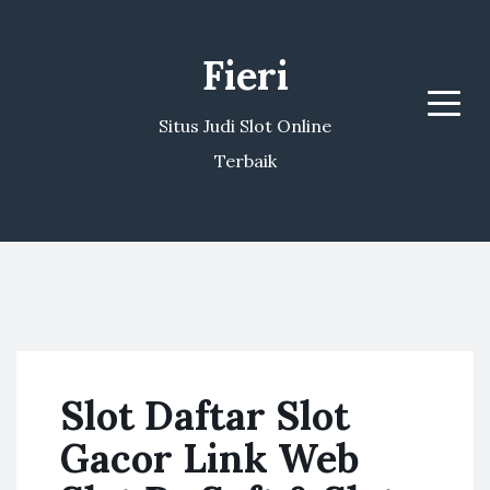
Fieri
Menu
Situs Judi Slot Online
Terbaik
Slot Daftar Slot
Gacor Link Web