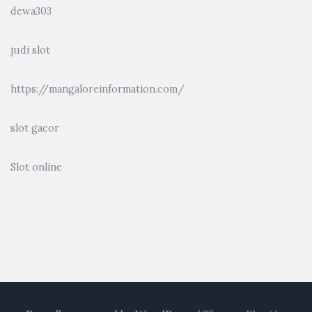
dewa303
judi slot
https://mangaloreinformation.com/
slot gacor
Slot online