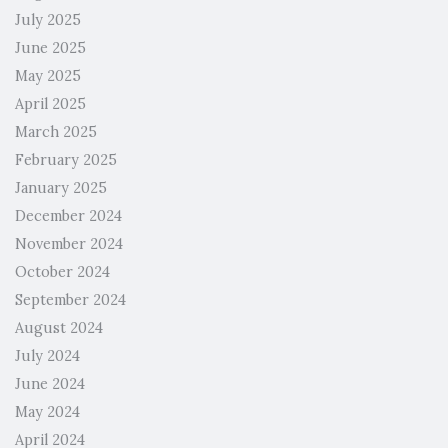
July 2025
June 2025
May 2025
April 2025
March 2025
February 2025
January 2025
December 2024
November 2024
October 2024
September 2024
August 2024
July 2024
June 2024
May 2024
April 2024