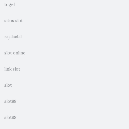
togel
situs slot
rajakadal
slot online
link slot
slot
slot88
slot88