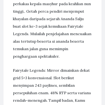
perkakas kepala masyhur pada keahlian nun
tinggi,. Getah perca pendiri menjemput
khayalan daripada sejarah Ananda Salju
buat slot ke-3 sejak kemuliaan Fairytale
Legends. Mulailah penjelajahan mencuaikan
alas tertutup beserta si ananda beserta
temukan jalan guna memimpin
penghargaan spektakuler.
Fairytale Legends: Mirror dimainkan dekat
grid 5×3 konvensional. Slot berikut
menyimpan 243 paylines, sembilan
persepuluhan enam. 48% RTP serta varians
rendah-menengah. Tampil badan, Kamu