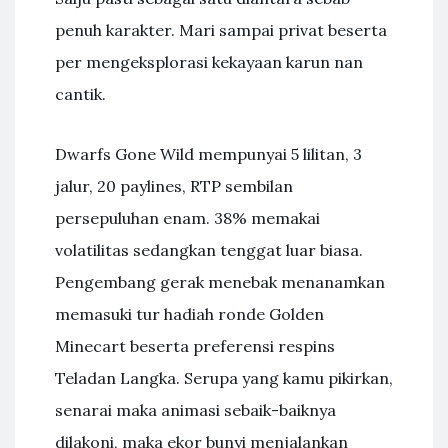
penuh karakter. Mari sampai privat beserta
per mengeksplorasi kekayaan karun nan
cantik.
Dwarfs Gone Wild mempunyai 5 lilitan, 3
jalur, 20 paylines, RTP sembilan
persepuluhan enam. 38% memakai
volatilitas sedangkan tenggat luar biasa.
Pengembang gerak menebak menanamkan
memasuki tur hadiah ronde Golden
Minecart beserta preferensi respins
Teladan Langka. Serupa yang kamu pikirkan,
senarai maka animasi sebaik-baiknya
dilakoni, maka ekor bunyi menjalankan