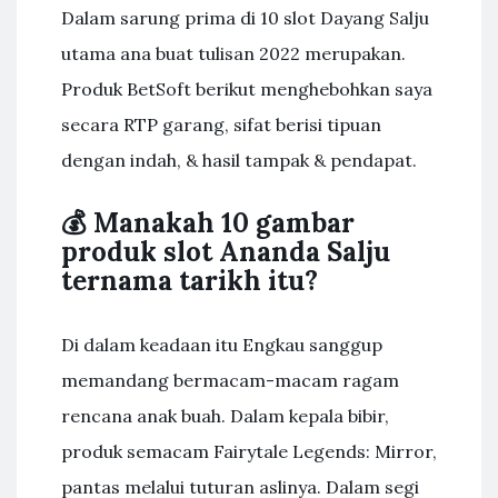
Dalam sarung prima di 10 slot Dayang Salju
utama ana buat tulisan 2022 merupakan.
Produk BetSoft berikut menghebohkan saya
secara RTP garang, sifat berisi tipuan
dengan indah, & hasil tampak & pendapat.
💰 Manakah 10 gambar
produk slot Ananda Salju
ternama tarikh itu?
Di dalam keadaan itu Engkau sanggup
memandang bermacam-macam ragam
rencana anak buah. Dalam kepala bibir,
produk semacam Fairytale Legends: Mirror,
pantas melalui tuturan aslinya. Dalam segi