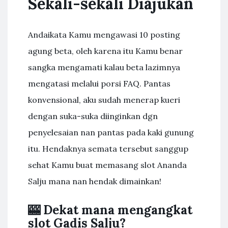
Sekali-sekali Diajukan
Andaikata Kamu mengawasi 10 posting
agung beta, oleh karena itu Kamu benar
sangka mengamati kalau beta lazimnya
mengatasi melalui porsi FAQ. Pantas
konvensional, aku sudah menerap kueri
dengan suka-suka diinginkan dgn
penyelesaian nan pantas pada kaki gunung
itu. Hendaknya semata tersebut sanggup
sehat Kamu buat memasang slot Ananda
Salju mana nan hendak dimainkan!
🎰 Dekat mana mengangkat
slot Gadis Salju?