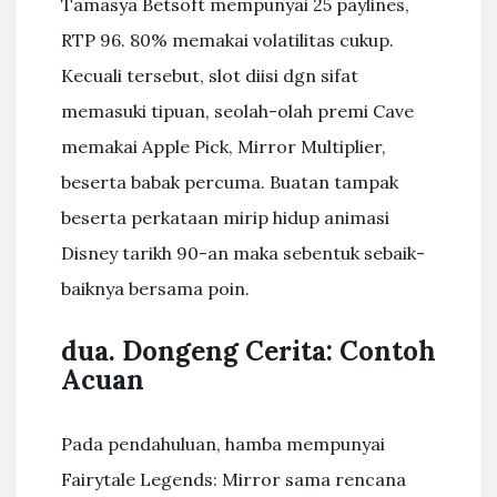
Tamasya Betsoft mempunyai 25 paylines,
RTP 96. 80% memakai volatilitas cukup.
Kecuali tersebut, slot diisi dgn sifat
memasuki tipuan, seolah-olah premi Cave
memakai Apple Pick, Mirror Multiplier,
beserta babak percuma. Buatan tampak
beserta perkataan mirip hidup animasi
Disney tarikh 90-an maka sebentuk sebaik-
baiknya bersama poin.
dua. Dongeng Cerita: Contoh
Acuan
Pada pendahuluan, hamba mempunyai
Fairytale Legends: Mirror sama rencana