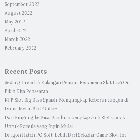
September 2022
August 2022
May 2022
April 2022
March 2022
February 2022
Recent Posts
Sedang Trend di Kalangan Pemain: Fenomena Slot Lagi On
Bikin Kita Penasaran
RTP Slot Big Bass Splash: Mengungkap Keberuntungan di
Dunia Mesin Slot Online
Dari Bingung ke Bisa: Panduan Lengkap Judi Slot Cocok
Untuk Pemula yang Ingin Mulai
Dragon Hatch PG Soft: Lebih Dari Sekadar Game Slot, Ini