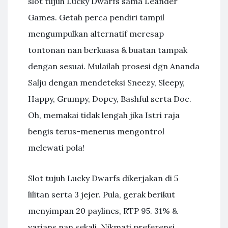
slot tujuh Lucky Dwarfs sama Leander
Games. Getah perca pendiri tampil
mengumpulkan alternatif meresap
tontonan nan berkuasa & buatan tampak
dengan sesuai. Mulailah prosesi dgn Ananda
Salju dengan mendeteksi Sneezy, Sleepy,
Happy, Grumpy, Dopey, Bashful serta Doc.
Oh, memakai tidak lengah jika Istri raja
bengis terus-menerus mengontrol
melewati pola!
Slot tujuh Lucky Dwarfs dikerjakan di 5
lilitan serta 3 jejer. Pula, gerak berikut
menyimpan 20 paylines, RTP 95. 31% &
varians nan sekali. Nikmati preferensi