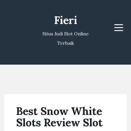
Fieri
Menu
Situs Judi Slot Online
Terbaik
Best Snow White
Slots Review Slot