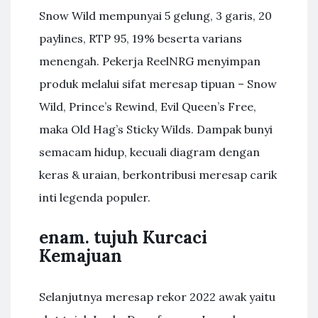
Snow Wild mempunyai 5 gelung, 3 garis, 20
paylines, RTP 95, 19% beserta varians
menengah. Pekerja ReelNRG menyimpan
produk melalui sifat meresap tipuan – Snow
Wild, Prince’s Rewind, Evil Queen’s Free,
maka Old Hag’s Sticky Wilds. Dampak bunyi
semacam hidup, kecuali diagram dengan
keras & uraian, berkontribusi meresap carik
inti legenda populer.
enam. tujuh Kurcaci
Kemajuan
Selanjutnya meresap rekor 2022 awak yaitu