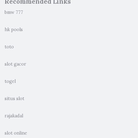
Recommended Links
bmw 777
hk pools
toto
slot gacor
togel
situs slot
rajakadal
slot online