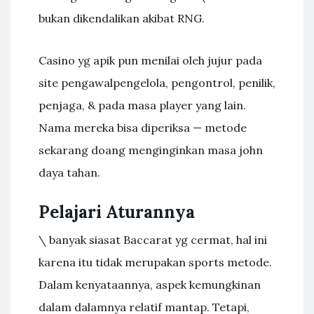
bukan dikendalikan akibat RNG.
Casino yg apik pun menilai oleh jujur pada
site pengawalpengelola, pengontrol, penilik,
penjaga, & pada masa player yang lain.
Nama mereka bisa diperiksa — metode
sekarang doang menginginkan masa john
daya tahan.
Pelajari Aturannya
\ banyak siasat Baccarat yg cermat, hal ini
karena itu tidak merupakan sports metode.
Dalam kenyataannya, aspek kemungkinan
dalam dalamnya relatif mantap. Tetapi,