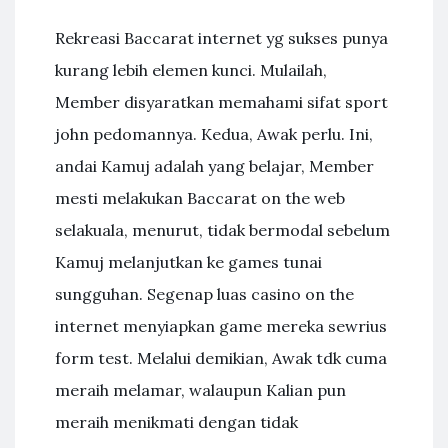
Rekreasi Baccarat internet yg sukses punya
kurang lebih elemen kunci. Mulailah,
Member disyaratkan memahami sifat sport
john pedomannya. Kedua, Awak perlu. Ini,
andai Kamuj adalah yang belajar, Member
mesti melakukan Baccarat on the web
selakuala, menurut, tidak bermodal sebelum
Kamuj melanjutkan ke games tunai
sungguhan. Segenap luas casino on the
internet menyiapkan game mereka sewrius
form test. Melalui demikian, Awak tdk cuma
meraih melamar, walaupun Kalian pun
meraih menikmati dengan tidak