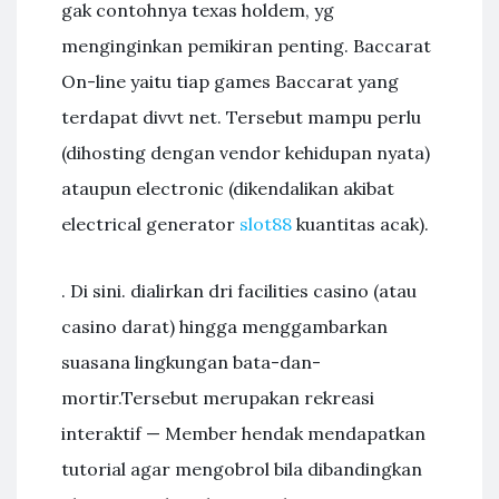
gak contohnya texas holdem, yg
menginginkan pemikiran penting. Baccarat
On-line yaitu tiap games Baccarat yang
terdapat divvt net. Tersebut mampu perlu
(dihosting dengan vendor kehidupan nyata)
ataupun electronic (dikendalikan akibat
electrical generator
slot88
kuantitas acak).
. Di sini. dialirkan dri facilities casino (atau
casino darat) hingga menggambarkan
suasana lingkungan bata-dan-
mortir.Tersebut merupakan rekreasi
interaktif — Member hendak mendapatkan
tutorial agar mengobrol bila dibandingkan