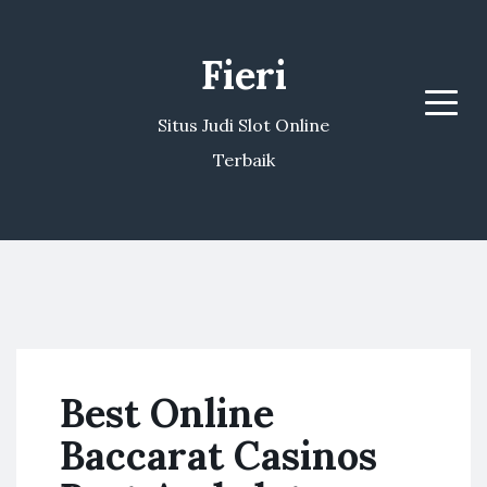
Fieri
Menu
Situs Judi Slot Online
Terbaik
Best Online
Baccarat Casinos