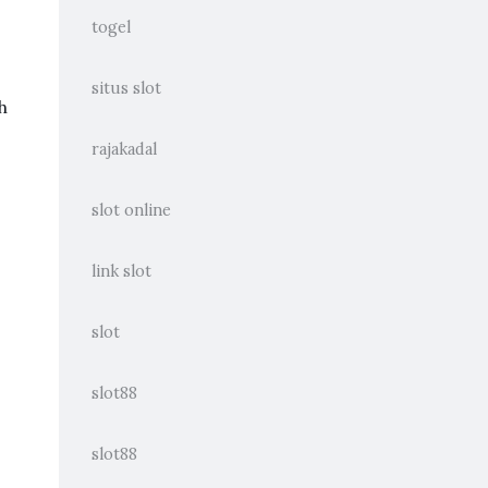
togel
situs slot
h
rajakadal
slot online
link slot
slot
slot88
slot88