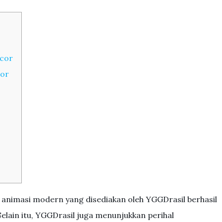
acor
cor
 animasi modern yang disediakan oleh YGGDrasil berhasil
elain itu, YGGDrasil juga menunjukkan perihal