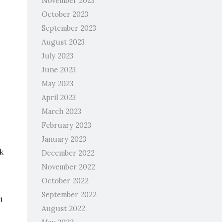
November 2023
October 2023
September 2023
August 2023
July 2023
June 2023
May 2023
April 2023
March 2023
February 2023
January 2023
k
December 2022
November 2022
October 2022
September 2022
i
August 2022