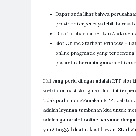
Dapat anda lihat bahwa perusahaan
provider terpercaya lebih berasal d
Opsi taruhan ini berikan Anda se
Slot Online Starlight Princess – B
online pragmatic yang terpenting 
pas untuk bermain game slot terse
Hal yang perlu diingat adalah RTP slot
web informasi slot gacor hari ini ter
tidak perlu menggunakan RTP real-tim
adalah layanan tambahan kita untuk mem
adalah game slot online bersama dengan
yang tinggal di atas kastil awan. Starli