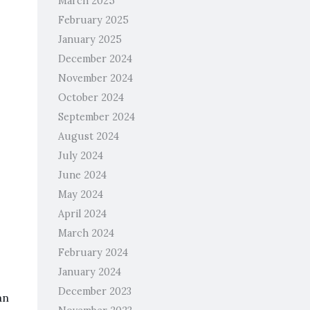
March 2025
February 2025
January 2025
December 2024
November 2024
October 2024
September 2024
August 2024
July 2024
June 2024
May 2024
April 2024
March 2024
February 2024
January 2024
December 2023
an