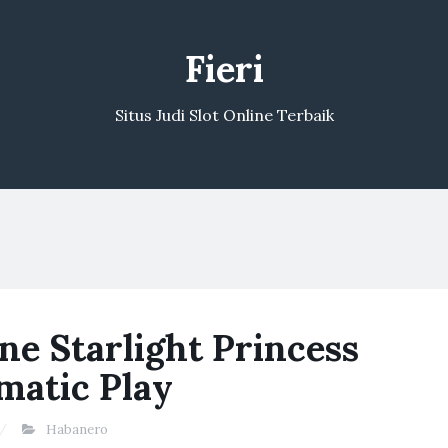
Fieri
Situs Judi Slot Online Terbaik
ne Starlight Princess
matic Play
Habanero