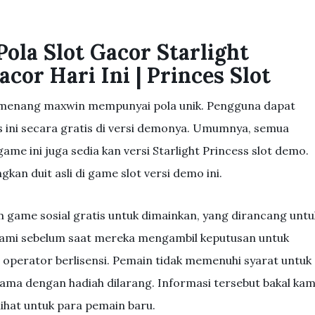
 Pola Slot Gacor Starlight
acor Hari Ini | Princes Slot
g menang maxwin mempunyai pola unik. Pengguna dapat
s ini secara gratis di versi demonya. Umumnya, semua
ame ini juga sedia kan versi Starlight Princess slot demo.
n duit asli di game slot versi demo ini.
 game sosial gratis untuk dimainkan, yang dirancang untu
mi sebelum saat mereka mengambil keputusan untuk
 operator berlisensi. Pemain tidak memenuhi syarat untuk
ama dengan hadiah dilarang. Informasi tersebut bakal kam
ihat untuk para pemain baru.