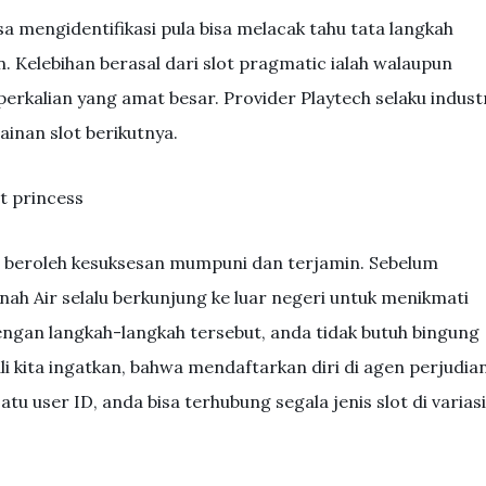
mengidentifikasi pula bisa melacak tahu tata langkah
. Kelebihan berasal dari slot pragmatic ialah walaupun
perkalian yang amat besar. Provider Playtech selaku indust
inan slot berikutnya.
es beroleh kesuksesan mumpuni dan terjamin. Sebelum
anah Air selalu berkunjung ke luar negeri untuk menikmati
engan langkah-langkah tersebut, anda tidak butuh bingung
i kita ingatkan, bahwa mendaftarkan diri di agen perjudia
satu user ID, anda bisa terhubung segala jenis slot di variasi