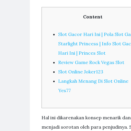
Content
Slot Gacor Hari Ini | Pola Slot G
Starlight Princess | Info Slot Ga
Hari Ini | Princes Slot
Review Game Rock Vegas Slot
Slot Online Joker123
Langkah Menang Di Slot Online
Yes77
Hal ini dikarenakan konsep menarik dan
menjadi sorotan oleh para penjudinya. S