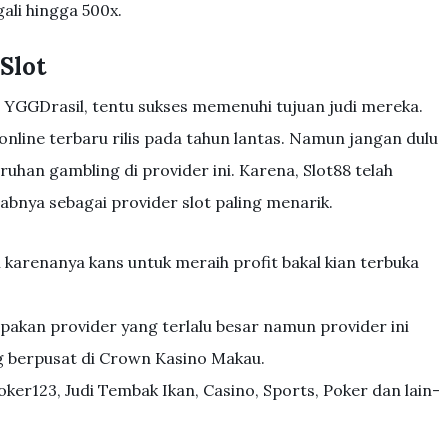
ali hingga 500x.
Slot
 YGGDrasil, tentu sukses memenuhi tujuan judi mereka.
 online terbaru rilis pada tahun lantas. Namun jangan dulu
uhan gambling di provider ini. Karena, Slot88 telah
bnya sebagai provider slot paling menarik.
 karenanya kans untuk meraih profit bakal kian terbuka
akan provider yang terlalu besar namun provider ini
g berpusat di Crown Kasino Makau.
oker123, Judi Tembak Ikan, Casino, Sports, Poker dan lain-