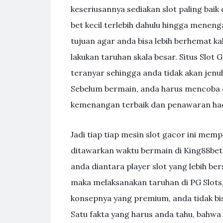
keseriusannya sediakan slot paling baik 
bet kecil terlebih dahulu hingga menenga
tujuan agar anda bisa lebih berhemat ka
lakukan taruhan skala besar. Situs Slo
teranyar sehingga anda tidak akan jenuh 
Sebelum bermain, anda harus mencoba 
kemenangan terbaik dan penawaran had
Jadi tiap tiap mesin slot gacor ini me
ditawarkan waktu bermain di King88bet 
anda diantara player slot yang lebih be
maka melaksanakan taruhan di PG Slots
konsepnya yang premium, anda tidak bi
Satu fakta yang harus anda tahu, bahw