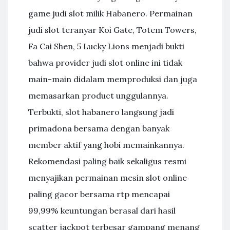
game judi slot milik Habanero. Permainan
judi slot teranyar Koi Gate, Totem Towers,
Fa Cai Shen, 5 Lucky Lions menjadi bukti
bahwa provider judi slot online ini tidak
main-main didalam memproduksi dan juga
memasarkan product unggulannya.
Terbukti, slot habanero langsung jadi
primadona bersama dengan banyak
member aktif yang hobi memainkannya.
Rekomendasi paling baik sekaligus resmi
menyajikan permainan mesin slot online
paling gacor bersama rtp mencapai
99,99% keuntungan berasal dari hasil
scatter jackpot terbesar gampang menang