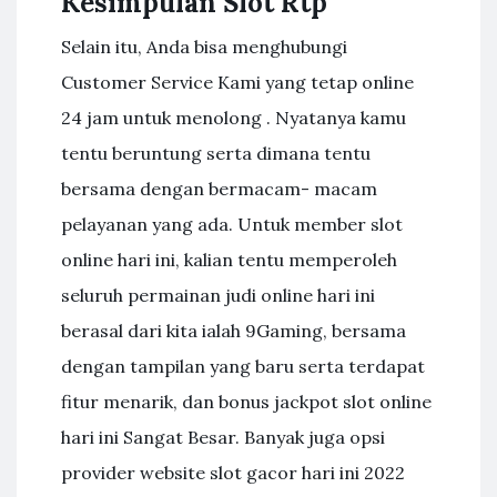
Kesimpulan Slot Rtp
Selain itu, Anda bisa menghubungi
Customer Service Kami yang tetap online
24 jam untuk menolong . Nyatanya kamu
tentu beruntung serta dimana tentu
bersama dengan bermacam- macam
pelayanan yang ada. Untuk member slot
online hari ini, kalian tentu memperoleh
seluruh permainan judi online hari ini
berasal dari kita ialah 9Gaming, bersama
dengan tampilan yang baru serta terdapat
fitur menarik, dan bonus jackpot slot online
hari ini Sangat Besar. Banyak juga opsi
provider website slot gacor hari ini 2022