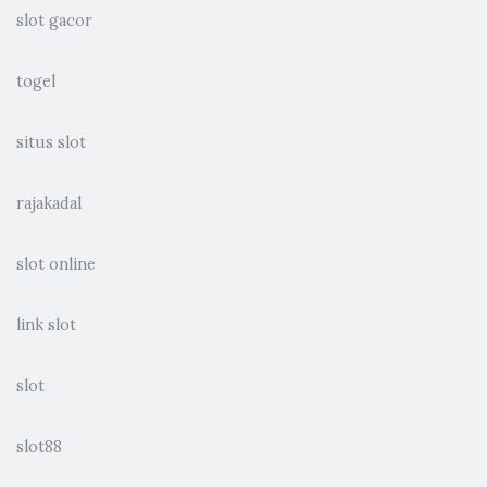
slot gacor
togel
situs slot
rajakadal
slot online
link slot
slot
slot88