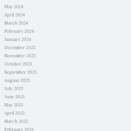
May 2024
April 2024
March 2024
February 2024
January 2024
December 2023
November 2023
October 2023
September 2023
August 2023
July 2023
June 2023
May 2023
April 2023
March 2023
February 2023