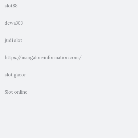
slot88
dewa303
judi slot
https://mangaloreinformation.com/
slot gacor
Slot online