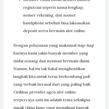
registrasi seperti nama lengkap,
nomer rekening, dan nomer
handphone sebelum bisa laksanakan
deposit serta bermain slot online.
Dengan pelayanan yang maksimal tiap-tiap
harinya kami yakin banyak member yang
mulai senang dan nyaman bermain disini.
Namun, hal itu tak bakal menghentikan
langkah kita untuk terus berkembang jadi
yang terbaik berasal dari yang paling baik.
Cirikhas provider agen slot online
terpercaya satu ini adalah tema sekaligus
musik china kuno yang menghiasi banyak