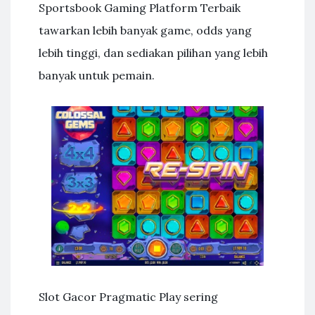
Sportsbook Gaming Platform Terbaik
tawarkan lebih banyak game, odds yang
lebih tinggi, dan sediakan pilihan yang lebih
banyak untuk pemain.
Slot Gacor Pragmatic Play sering