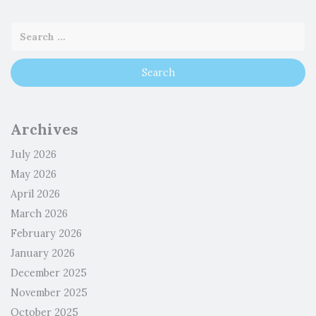
Archives
July 2026
May 2026
April 2026
March 2026
February 2026
January 2026
December 2025
November 2025
October 2025