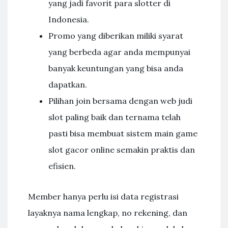
yang jadi favorit para slotter di
Indonesia.
Promo yang diberikan miliki syarat
yang berbeda agar anda mempunyai
banyak keuntungan yang bisa anda
dapatkan.
Pilihan join bersama dengan web judi
slot paling baik dan ternama telah
pasti bisa membuat sistem main game
slot gacor online semakin praktis dan
efisien.
Member hanya perlu isi data registrasi
layaknya nama lengkap, no rekening, dan