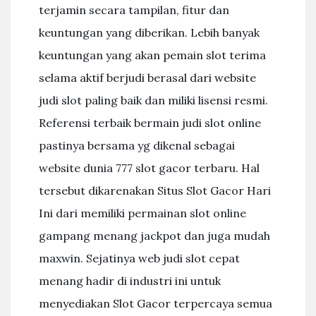
terjamin secara tampilan, fitur dan
keuntungan yang diberikan. Lebih banyak
keuntungan yang akan pemain slot terima
selama aktif berjudi berasal dari website
judi slot paling baik dan miliki lisensi resmi.
Referensi terbaik bermain judi slot online
pastinya bersama yg dikenal sebagai
website dunia 777 slot gacor terbaru. Hal
tersebut dikarenakan Situs Slot Gacor Hari
Ini dari memiliki permainan slot online
gampang menang jackpot dan juga mudah
maxwin. Sejatinya web judi slot cepat
menang hadir di industri ini untuk
menyediakan Slot Gacor terpercaya semua