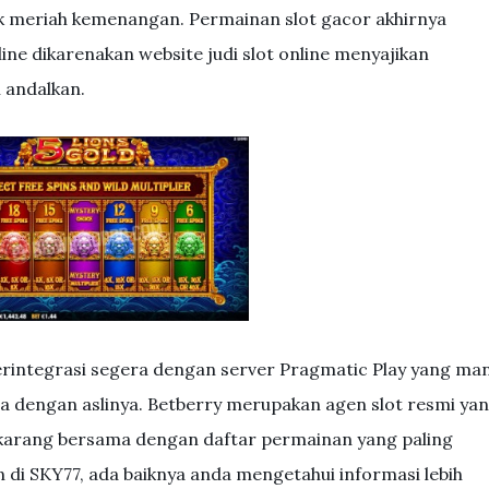
uk meriah kemenangan. Permainan slot gacor akhirnya
ne dikarenakan website judi slot online menyajikan
i andalkan.
erintegrasi segera dengan server Pragmatic Play yang ma
ma dengan aslinya. Betberry merupakan agen slot resmi ya
sekarang bersama dengan daftar permainan yang paling
n di SKY77, ada baiknya anda mengetahui informasi lebih