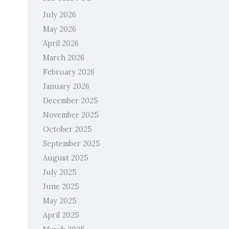
July 2026
May 2026
April 2026
March 2026
February 2026
January 2026
December 2025
November 2025
October 2025
September 2025
August 2025
July 2025
June 2025
May 2025
April 2025