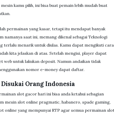
esin kamu pilih, ini bisa buat pemain lebih mudah buat
tkan.
lah permainan yang kasar, tetapi itu mendapat banyak
um namanya saat ini, memang dikenal sebagai Teknologi
g terlalu menarik untuk diulas. Kamu dapat mengikuti cara
udah kita jelaskan di atas. Setelah mengisi, player dapat
t web untuk lakukan deposit. Namun andaikan tidak
 menggunakan nomor e-money dapat daftar.
 Disukai Orang Indonesia
ainan slot gacor hari ini bisa anda ketahui sebagian
am mesin slot online pragmatic, habanero, spade gaming,
 slot online yang mempunyai RTP agar semua permainan slo