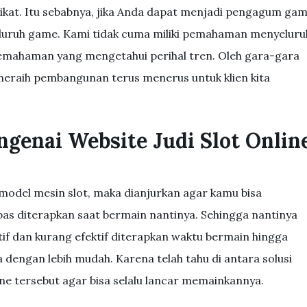
ikat. Itu sebabnya, jika Anda dapat menjadi pengagum ga
eluruh game. Kami tidak cuma miliki pemahaman menyeluru
i pemahaman yang mengetahui perihal tren. Oleh gara-gara
k meraih pembangunan terus menerus untuk klien kita
ngenai Website Judi Slot Onlin
model mesin slot, maka dianjurkan agar kamu bisa
as diterapkan saat bermain nantinya. Sehingga nantinya
tif dan kurang efektif diterapkan waktu bermain hingga
engan lebih mudah. Karena telah tahu di antara solusi
ine tersebut agar bisa selalu lancar memainkannya.