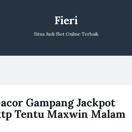
Fieri
Situs Judi Slot Online Terbaik
 Gacor Gampang Jackpot
 Rtp Tentu Maxwin Malam