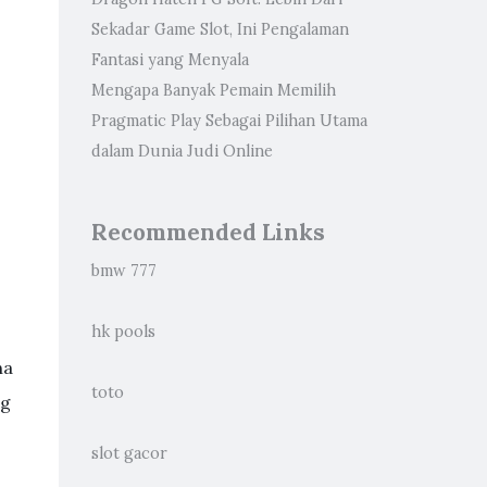
Sekadar Game Slot, Ini Pengalaman
Fantasi yang Menyala
Mengapa Banyak Pemain Memilih
Pragmatic Play Sebagai Pilihan Utama
dalam Dunia Judi Online
Recommended Links
bmw 777
hk pools
na
toto
ng
slot gacor