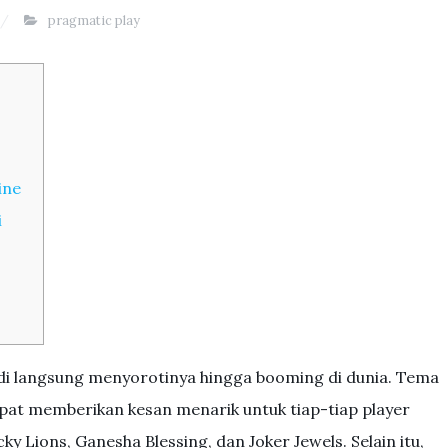
pragmatic play
ine
i
enjudi langsung menyorotinya hingga booming di dunia. Tema
apat memberikan kesan menarik untuk tiap-tiap player
ky Lions, Ganesha Blessing, dan Joker Jewels. Selain itu,