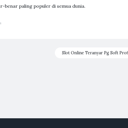
r-benar paling populer di semua dunia.
s
Slot Online Teranyar Pg Soft Prof